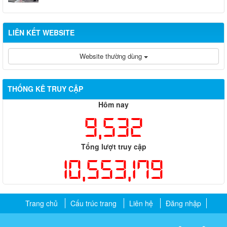
LIÊN KẾT WEBSITE
Website thường dùng
THỐNG KÊ TRUY CẬP
Hôm nay
9,532
Tổng lượt truy cập
10,553,179
Trang chủ
Cấu trúc trang
Liên hệ
Đăng nhập