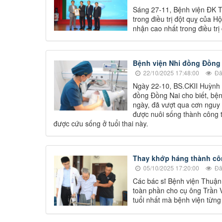
Sáng 27-11, Bệnh viện ĐK 
trong điều trị đột quỵ của H
nhận cao nhất trong điều trị
Bệnh viện Nhi đồng Đồng 
22/10/2025 17:48:00
Đã
Ngày 22-10, BS.CKII Huỳnh T
đồng Đồng Nai cho biết, bện
ngày, đã vượt qua cơn nguy k
được nuôi sống thành công t
được cứu sống ở tuổi thai này.
Thay khớp háng thành côn
05/10/2025 17:20:00
Đã
Các bác sĩ Bệnh viện Thuận
toàn phần cho cụ ông Trần 
tuổi nhất mà bệnh viện từng