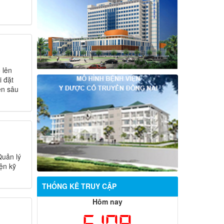
 lên
i đặt
ên sâu
Quản lý
ện kỹ
THỐNG KÊ TRUY CẬP
Hôm nay