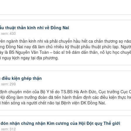
hẫu thuật thần kinh nhi về Đồng Nai
 xem: 430
ên ngành thần kinh nhi và phải chuyển hầu hết ca chấn thương sọ não
ồng Đồng Nai nay đã làm chủ nhiều kỹ thuật phẫu thuật phức tạp. Ngườ
ày là BS Nguyễn Văn Toàn – bác sĩ trẻ dám dấn thân, nỗ lực học chuy
 nguy kịch ngay tại địa phương.
 điều kiện ghép thận
 xem: 299
định chuyên môn của Bộ Y tế do TS.BS Hà Anh Đức, Cục trưởng Cục 
ội đồng làm trưởng đoàn đã tiến hành thẩm định các điều kiện thực hi
ời hiến sống và người chết não tại Bệnh viện ĐK Đồng Nai.
 đón nhận chứng nhận Kim cương của Hội Đột quỵ Thế giới
 xem: 312