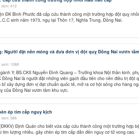
 xem: 412
iện ĐK Bình Phước đã cấp cứu thành công một trường hợp đột quỵ nhồ
L.C.C sinh năm 1973, ngụ tại Thôn 17, Nghĩa Trung, Đồng Nai.
g: Người đặt nền móng và đưa đơn vị đột quỵ Đồng Nai vươn tầ
 xem: 1088
 ngành Y, BS.CKII Nguyễn Đình Quang – Trưởng khoa Nội thần kinh, phụ
 Đồng Nai là người đặt những viên gạch đầu tiên cho nền điều trị đột 
n bỉ xây dựng đơn vị đạt chuẩn quốc tế, mở ra cơ hội sống cho hàng n
quỵ của Đồng Nai vươn tầm khu vực.
èn ép tim cấp nguy kịch
 xem: 386
(ĐKKV) Định Quán cho biết vừa cấp cứu thành công một trường hợp b
i tim lượng nhiều, gây chèn ép tim cấp dẫn đến nguy cơ tử vong cao.