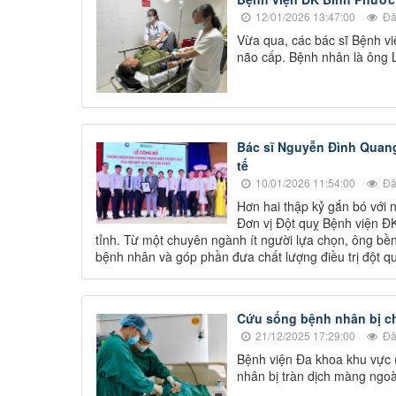
12/01/2026 13:47:00
Đã
Vừa qua, các bác sĩ Bệnh v
não cấp. Bệnh nhân là ông 
Bác sĩ Nguyễn Đình Quan
tế
10/01/2026 11:54:00
Đã
Hơn hai thập kỷ gắn bó với
Đơn vị Đột quỵ Bệnh viện ĐK
tỉnh. Từ một chuyên ngành ít người lựa chọn, ông bề
bệnh nhân và góp phần đưa chất lượng điều trị đột 
Cứu sống bệnh nhân bị ch
21/12/2025 17:29:00
Đã
Bệnh viện Đa khoa khu vực 
nhân bị tràn dịch màng ngoà