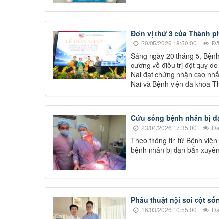
Đơn vị thứ 3 của Thành p
20/05/2026 18:50:00
Đã
Sáng ngày 20 tháng 5, Bệnh
cương về điều trị đột quỵ do
Nai đạt chứng nhận cao nhất
Nai và Bệnh viện đa khoa T
Cứu sống bệnh nhân bị đ
23/04/2026 17:35:00
Đã
Theo thông tin từ Bệnh việ
bệnh nhân bị đạn bắn xuyên
Phẫu thuật nội soi cột sốn
16/03/2026 10:55:00
Đã