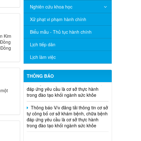
THÔNG CÁO BÁO CHÍ Văn bản quy
Nghiên cứu khoa học
phạm pháp luật do Ủy ban nhân dân
thành phố ban hành trong lĩnh vực Y tế
Xử phạt vi phạm hành chính
Thông báo V/v đăng tải thông tin cơ sở
Biểu mẫu - Thủ tục hành chính
ận Kim
tự công bố cơ sở khám bệnh, chữa bệnh
ố Đồng
đáp ứng yêu cầu là cơ sở thực hành
Lịch tiếp dân
a Đồng
trong đào tạo khối ngành sức khỏe
Lịch làm việc
Thông báo V/v đăng tải thông tin cơ sở
tự công bố cơ sở khám bệnh, chữa bệnh
đáp ứng yêu cầu là cơ sở thực hành
THÔNG BÁO
trong đào tạo khối ngành sức khỏe
 một
Thông báo V/v đăng tải thông tin cơ sở
tự công bố cơ sở khám bệnh, chữa bệnh
đáp ứng yêu cầu là cơ sở thực hành
trong đào tạo khối ngành sức khỏe