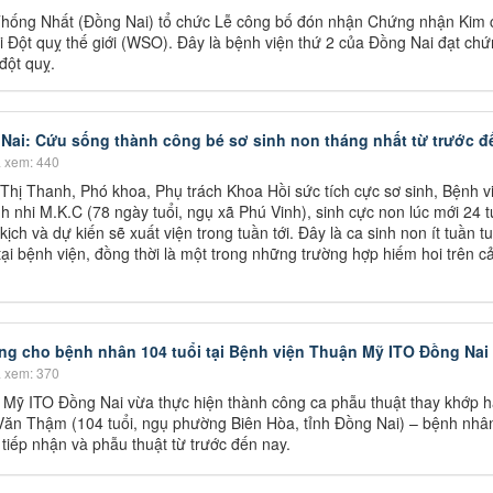
Thống Nhất (Đồng Nai) tổ chức Lễ công bố đón nhận Chứng nhận Kim
ội Đột quỵ thế giới (WSO). Đây là bệnh viện thứ 2 của Đồng Nai đạt ch
 đột quỵ.
Nai: Cứu sống thành công bé sơ sinh non tháng nhất từ trước đ
 xem: 440
hị Thanh, Phó khoa, Phụ trách Khoa Hồi sức tích cực sơ sinh, Bệnh v
h nhi M.K.C (78 ngày tuổi, ngụ xã Phú Vinh), sinh cực non lúc mới 24 
ịch và dự kiến sẽ xuất viện trong tuần tới. Đây là ca sinh non ít tuần tu
ại bệnh viện, đồng thời là một trong những trường hợp hiếm hoi trên c
g cho bệnh nhân 104 tuổi tại Bệnh viện Thuận Mỹ ITO Đồng Nai
 xem: 370
 Mỹ ITO Đồng Nai vừa thực hiện thành công ca phẫu thuật thay khớp 
Văn Thậm (104 tuổi, ngụ phường Biên Hòa, tỉnh Đồng Nai) – bệnh nhâ
 tiếp nhận và phẫu thuật từ trước đến nay.