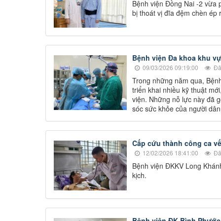
Bệnh viện Đồng Nai -2 vừa p
bị thoát vị đĩa đệm chèn ép r
Bệnh viện Đa khoa khu v
09/03/2026 09:19:00
Đã
Trong những năm qua, Bệnh
triển khai nhiều kỹ thuật mớ
viện. Những nỗ lực này đã g
sóc sức khỏe của người dân 
Cấp cứu thành công ca vế
12/02/2026 18:41:00
Đã
Bệnh viện ĐKKV Long Khánh 
kịch.
Bệnh viện ĐK Bình Phước