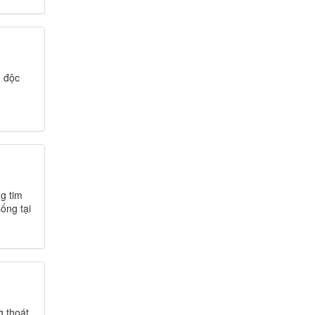
ộ độc
g tim
ống tại
g thoát