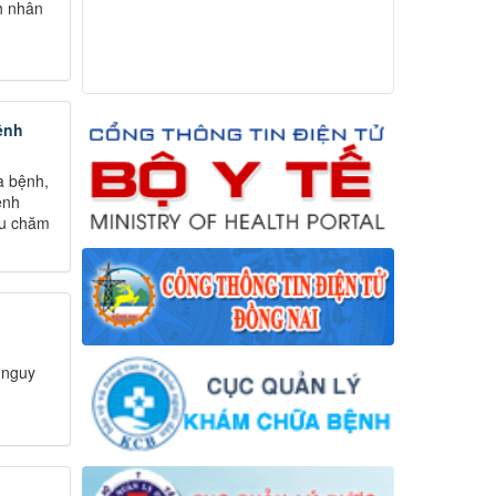
h nhân
ệnh
a bệnh,
ệnh
ầu chăm
 nguy