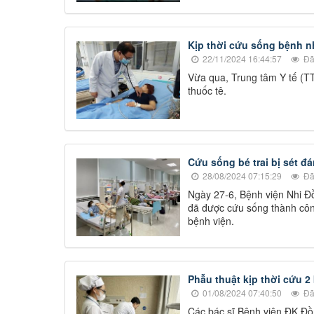
Kịp thời cứu sống bệnh n
22/11/2024 16:44:57
Đã
Vừa qua, Trung tâm Y tế (TT
thuốc tê.
Cứu sống bé trai bị sét đ
28/08/2024 07:15:29
Đã
Ngày 27-6, Bệnh viện Nhi Đồ
đã được cứu sống thành công
bệnh viện.
Phẫu thuật kịp thời cứu 2
01/08/2024 07:40:50
Đã
Các bác sĩ Bệnh viện ĐK Đồn