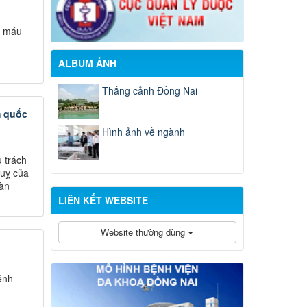
i máu
ALBUM ẢNH
Thắng cảnh Đồng Nai
m quốc
Hình ảnh về ngành
 trách
quỵ của
gàn
LIÊN KẾT WEBSITE
Website thường dùng
ệnh