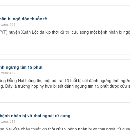
hân bị ngộ độc thuốc tê
 xem: 561
YT) huyện Xuân Lộc đã kịp thời xử trí, cứu sống một bệnh nhân bị ng
ánh ngưng tim 15 phút
 xem: 457
ng Đồng Nai thông tin, một bé trai 13 tuổi bị sét đánh ngưng thở, ngưn
. Đây là trường hợp hy hữu bị sét đánh ngưng tim 15 phút được cứu s
 bệnh nhân bị vỡ thai ngoài tử cung
 xem: 511
g Nai vừa phẫu thuật kịp thời cứu 2 bệnh nhân bị vỡ thai ngoài tử cun