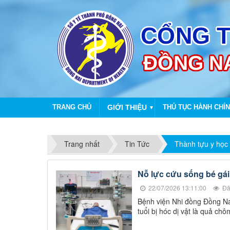
TRANG CHỦ
GIỚI THIỆU
THỦ TỤC HÀNH CHÍ
▼
Trang nhất
Tin Tức
Thành tựu y học
Nỗ lực cứu sống bé gái
22/07/2026 13:11:00
Đã
Bệnh viện Nhi đồng Đồng Nai
tuổi bị hóc dị vật là quả c