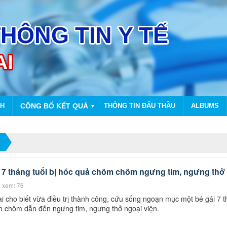
NH
CÔNG BỐ KẾT QUẢ
THÔNG TIN ĐẤU THẦU
ALBUMS
▼
 7 tháng tuổi bị hóc quả chôm chôm ngưng tim, ngưng thở
 xem: 76
 cho biết vừa điều trị thành công, cứu sống ngoạn mục một bé gái 7 
hôm chôm dẫn đến ngưng tim, ngưng thở ngoại viện.