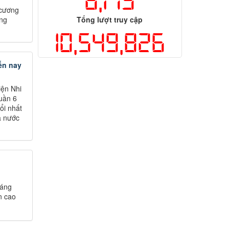
6,179
 cương
Tổng lượt truy cập
ứng
10,549,826
ến nay
iện Nhi
tuần 6
ổi nhất
ả nước
háng
n cao