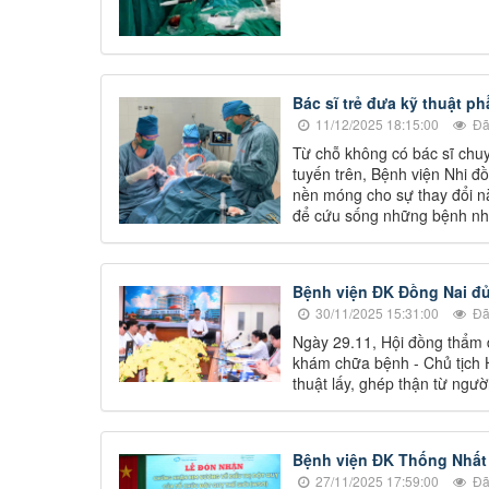
Bác sĩ trẻ đưa kỹ thuật p
11/12/2025 18:15:00
Đã
Từ chỗ không có bác sĩ chuy
tuyến trên, Bệnh viện Nhi đ
nền móng cho sự thay đổi n
để cứu sống những bệnh nhi
Bệnh viện ĐK Đồng Nai đủ
30/11/2025 15:31:00
Đã
Ngày 29.11, Hội đồng thẩm 
khám chữa bệnh - Chủ tịch H
thuật lấy, ghép thận từ ngư
Bệnh viện ĐK Thống Nhất
27/11/2025 17:59:00
Đã