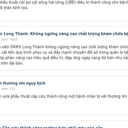
hẫu thuật nội soi cột sống hai cổng (UBE) điều trị thành công cho bện
ễ thần kinh tọa.
ực Long Thành: Không ngừng nâng cao chất lượng khám chữa b
 xem: 1692
 viện ĐKKV Long Thành không ngừng nâng cao chất lượng khám chữ
i, cải tiến quy trình phục vụ và đẩy mạnh chuyển đổi số trong quản lý b
óp phần nâng cao hiệu quả điều trị, đáp ứng ngày càng tốt hơn nhu c
trên địa bàn.
t thương tim nguy kịch
 xem: 212
vừa phẫu thuật cấp cứu thành công một bệnh nhân bị vết thương tim
: Cấp cứu thành công trường hợp nhồi máu não cấp