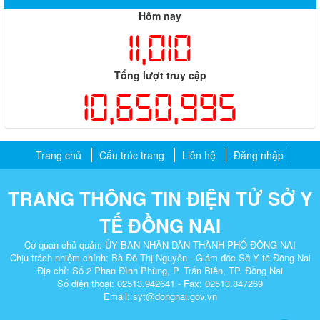
Hôm nay
11,010
Tổng lượt truy cập
10,650,995
Trang chủ
Cấu trúc trang
Liên hệ
Đăng nhập
TRANG THÔNG TIN ĐIỆN TỬ SỞ Y
TẾ ĐỒNG NAI
Cơ quan chủ quản: ỦY BAN NHÂN DÂN THÀNH PHỐ ĐỒNG NAI
Chịu trách nhiệm chính: Bà Đỗ Thị Nguyên - Giám đốc Sở Y tế Đồng Nai
Địa chỉ: Số 2 Phan Đình Phùng, P. Trấn Biên, TP. Đồng Nai​
Số điện thoại: 02513.942641 - Fax: 02513.847269
Email: syt@dongnai.gov.vn