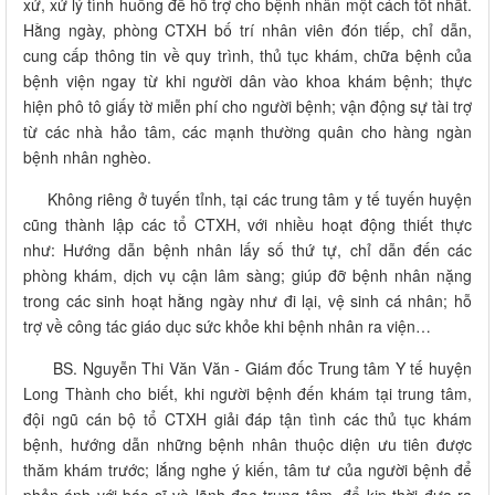
xử, xử lý tình huống để hỗ trợ cho bệnh nhân một cách tốt nhất.
Hằng ngày, phòng CTXH bố trí nhân viên đón tiếp, chỉ dẫn,
cung cấp thông tin về quy trình, thủ tục khám, chữa bệnh của
bệnh viện ngay từ khi người dân vào khoa khám bệnh; thực
hiện phô tô giấy tờ miễn phí cho người bệnh; vận động sự tài trợ
từ các nhà hảo tâm, các mạnh thường quân cho hàng ngàn
bệnh nhân nghèo.
Không riêng ở tuyến tỉnh, tại các trung tâm y tế tuyến huyện
cũng thành lập các tổ CTXH, với nhiều hoạt động thiết thực
như: Hướng dẫn bệnh nhân lấy số thứ tự, chỉ dẫn đến các
phòng khám, dịch vụ cận lâm sàng; giúp đỡ bệnh nhân nặng
trong các sinh hoạt hằng ngày như đi lại, vệ sinh cá nhân; hỗ
trợ về công tác giáo dục sức khỏe khi bệnh nhân ra viện…
BS. Nguyễn Thi Văn Văn - Giám đốc Trung tâm Y tế huyện
Long Thành cho biết, khi người bệnh đến khám tại trung tâm,
đội ngũ cán bộ tổ CTXH giải đáp tận tình các thủ tục khám
bệnh, hướng dẫn những bệnh nhân thuộc diện ưu tiên được
thăm khám trước; lắng nghe ý kiến, tâm tư của người bệnh để
phản ánh với bác sĩ và lãnh đạo trung tâm, để kịp thời đưa ra