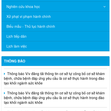
chính sửa đổi, bổ sung trong lĩnh vực phòng bệnh và an toàn
thực phẩm thuộc phạm vi quản lý của Sở Y tế thành phố Đồng
Nghiên cứu khoa học
Nai
Xử phạt vi phạm hành chính
THÔNG BÁO Về việc niêm yết thủ tục hành chính bằng mã
QR-Code
Biểu mẫu - Thủ tục hành chính
Thông báo V/v đăng tải thông tin cơ sở tự công bố cơ sở khám
Lịch tiếp dân
bệnh, chữa bệnh đáp ứng yêu cầu là cơ sở thực hành trong đào
tạo khối ngành sức khỏe
Lịch làm việc
THÔNG CÁO BÁO CHÍ Văn bản quy phạm pháp luật do Ủy ban
nhân dân thành phố ban hành trong lĩnh vực Y tế
THÔNG BÁO
Thông báo V/v đăng tải thông tin cơ sở tự công bố cơ sở khám
bệnh, chữa bệnh đáp ứng yêu cầu là cơ sở thực hành trong đào
tạo khối ngành sức khỏe
Thông báo V/v đăng tải thông tin cơ sở tự công bố cơ sở khám
bệnh, chữa bệnh đáp ứng yêu cầu là cơ sở thực hành trong đào
tạo khối ngành sức khỏe
Thông báo V/v đăng tải thông tin cơ sở tự công bố cơ sở khám