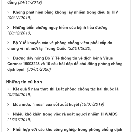
(24/11/2019)
đồng
Không phát hiện bằng không lây nhiễm trong điều trị HIV
(09/12/2019)
Những biến chứng nguy hiểm của bệnh tiểu đường
(20/12/2019)
Bộ Y tế khuyến cáo về phòng chống viêm phổi cấp do
(22/01/2020)
chủng vi rút mới tại Trung Quốc
Đường dây nóng Bộ Y Tế thông tin về dịch bệnh Virus
Corona: 19003228 và 10 câu hỏi đáp để chủ động phòng chống
(30/01/2020)
dịch bệnh
Những tin cũ hơn
Kết quả 5 năm thực thi Luật phòng chống tác hại thuốc lá
(02/09/2019)
(19/07/2019)
Mùa mưa, “mùa” của sốt xuất huyết
Nhiều khó khăn trong việc rà soát người nhiễm HIV/AIDS
(17/07/2019)
Phối hợp với các khu công nghiệp trong phòng chống dịch