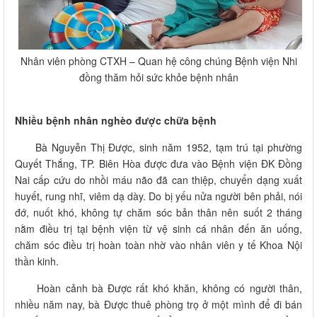
Nhân viên phòng CTXH – Quan hệ công chúng Bệnh viện Nhi
đồng thăm hỏi sức khỏe bệnh nhân
Nhiều bệnh nhân nghèo được chữa bệnh
Bà Nguyễn Thị Được, sinh năm 1952, tạm trú tại phường
Quyết Thắng, TP. Biên Hòa được đưa vào Bệnh viện ĐK Đồng
Nai cấp cứu do nhồi máu não đã can thiệp, chuyển dạng xuất
huyết, rung nhĩ, viêm dạ dày. Do bị yếu nửa người bên phải, nói
đớ, nuốt khó, không tự chăm sóc bản thân nên suốt 2 tháng
nằm điều trị tại bệnh viện từ vệ sinh cá nhân đến ăn uống,
chăm sóc điều trị hoàn toàn nhờ vào nhân viên y tế Khoa Nội
thần kinh.
Hoàn cảnh bà Được rất khó khăn, không có người thân,
nhiều năm nay, bà Được thuê phòng trọ ở một mình để đi bán