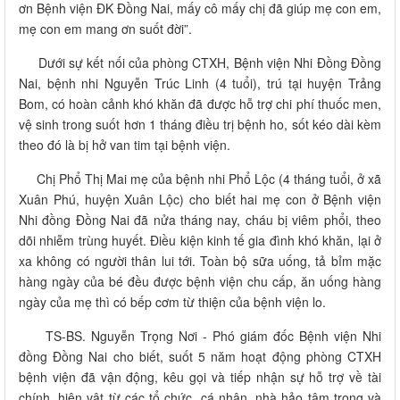
ơn Bệnh viện ĐK Đồng Nai, mấy cô mấy chị đã giúp mẹ con em,
mẹ con em mang ơn suốt đời”.
Dưới sự kết nối của phòng CTXH, Bệnh viện Nhi Đồng Đồng
Nai, bệnh nhi Nguyễn Trúc Linh (4 tuổi), trú tại huyện Trảng
Bom, có hoàn cảnh khó khăn đã được hỗ trợ chi phí thuốc men,
vệ sinh trong suốt hơn 1 tháng điều trị bệnh ho, sốt kéo dài kèm
theo đó là bị hở van tim tại bệnh viện.
Chị Phổ Thị Mai mẹ của bệnh nhi Phổ Lộc (4 tháng tuổi, ở xã
Xuân Phú, huyện Xuân Lộc) cho biết hai mẹ con ở Bệnh viện
Nhi đồng Đồng Nai đã nửa tháng nay, cháu bị viêm phổi, theo
dõi nhiễm trùng huyết. Điều kiện kinh tế gia đình khó khăn, lại ở
xa không có người thân lui tới. Toàn bộ sữa uống, tả bỉm mặc
hàng ngày của bé đều được bệnh viện chu cấp, ăn uống hàng
ngày của mẹ thì có bếp cơm từ thiện của bệnh viện lo.
TS-BS. Nguyễn Trọng Nơi - Phó giám đốc Bệnh viện Nhi
đồng Đồng Nai cho biết, suốt 5 năm hoạt động phòng CTXH
bệnh viện đã vận động, kêu gọi và tiếp nhận sự hỗ trợ về tài
chính, hiện vật từ các tổ chức, cá nhân, nhà hảo tâm trong và