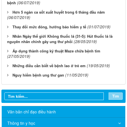
(06/07/2019)
bệnh
Hơn 5 ngàn ca sốt xuất huyết trong 6 tháng đầu năm
(06/07/2019)
(01/07/2019)
Thay đổi mức đóng, hưởng bảo hiểm y tế
Nhân Ngày thế giới Không thuốc lá (31-5): Hút thuốc lá là
(28/05/2019)
nguyên nhân chính gây ung thư phổi
Áp dụng thành công kỹ thuật Maze chữa bệnh tim
(27/05/2019)
(19/05/2019)
Những điều cần biết về bệnh lao ở trẻ em
(11/05/2019)
Nguy hiểm bệnh ung thư gan
Tìm
Văn bản chỉ đạo điều hành
THÔNG BÁO V/v niêm yết công bố Danh mục thủ tục hành
Thông tin y học