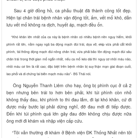
Sau 4 giờ đồng hồ, ca phẫu thuật đã thành công tốt đẹp.
Hiện tại chân trái bệnh nhân vận động tốt, ấm, vết mổ khô, dẫn
lưu vết mổ không ra dịch, huyết áp, mạch đều ổn.
“Khó khăn lớn nhất của ca này là bệnh nhân có nhiều bệnh nền nguy hiểm, khối
phình rất lớn, nằm ngay ngã ba động mạch đùi trái, dọa vỡ, ekip vừa phải cắt khối
phình, tái thông động mạch đùi nông chân trái, vừa phải bảo tồn động mạch đùi sâu
chân trái trong thời gian mổ ngắn nhất, nếu ca mổ kéo dài thì nguy cơ nhồi máu não,
nhồi máu cơ tim là rất cao; đặc biệt trên bệnh nhân bị suy thận mạn giai đoạn cuối,
lao phổi và di chứng tai biến mạch máu não”- BS Thái nói.
Ông Nguyễn Thanh Liêm cho hay, ông bị phình cục ở cả 2
bẹn nhưng bên trái to hơn bên phải, khi túi phình còn nhỏ
không thấy đau, khi phình to thì đau lắm, đi lại khó khăn, cứ đi
được mấy bước lại phải dừng nghỉ, đỡ đau mới đi tiếp được.
Đến khi túi phình quá lớn gây đau đớn không chịu được nữa
ông mới đi khám và nhập viện cấp cứu.
“Tôi vẫn thường đi khám ở Bệnh viện ĐK Thống Nhất nên tôi