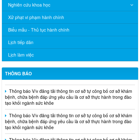
Nghiên cứu khoa học
thực phẩm thuộc phạm vi quản lý của Sở Y tế thành phố Đồng
Nai
Xử phạt vi phạm hành chính
THÔNG BÁO Về việc niêm yết thủ tục hành chính bằng mã
Biểu mẫu - Thủ tục hành chính
QR-Code
Lịch tiếp dân
Thông báo V/v đăng tải thông tin cơ sở tự công bố cơ sở khám
bệnh, chữa bệnh đáp ứng yêu cầu là cơ sở thực hành trong đào
tạo khối ngành sức khỏe
Lịch làm việc
THÔNG CÁO BÁO CHÍ Văn bản quy phạm pháp luật do Ủy ban
nhân dân thành phố ban hành trong lĩnh vực Y tế
THÔNG BÁO
Thông báo V/v đăng tải thông tin cơ sở tự công bố cơ sở khám
bệnh, chữa bệnh đáp ứng yêu cầu là cơ sở thực hành trong đào
tạo khối ngành sức khỏe
Thông báo V/v đăng tải thông tin cơ sở tự công bố cơ sở khám
bệnh, chữa bệnh đáp ứng yêu cầu là cơ sở thực hành trong đào
tạo khối ngành sức khỏe
Thông báo V/v đăng tải thông tin cơ sở tự công bố cơ sở khám
bệnh, chữa bệnh đáp ứng yêu cầu là cơ sở thực hành trong đào