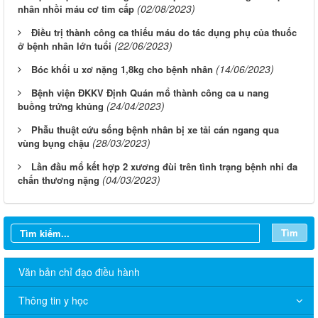
(02/08/2023)
nhân nhồi máu cơ tim cấp
Điều trị thành công ca thiếu máu do tác dụng phụ của thuốc
(22/06/2023)
ở bệnh nhân lớn tuổi
(14/06/2023)
Bóc khối u xơ nặng 1,8kg cho bệnh nhân
Bệnh viện ĐKKV Định Quán mổ thành công ca u nang
(24/04/2023)
buồng trứng khủng
Phẫu thuật cứu sống bệnh nhân bị xe tải cán ngang qua
(28/03/2023)
vùng bụng chậu
Lần đầu mổ kết hợp 2 xương đùi trên tình trạng bệnh nhi đa
(04/03/2023)
chấn thương nặng
Tìm
Văn bản chỉ đạo điều hành
Thông tin y học
THÔNG BÁO V/v niêm yết công bố Danh mục thủ tục hành
chính sửa đổi, bổ sung trong lĩnh vực phòng bệnh và an toàn