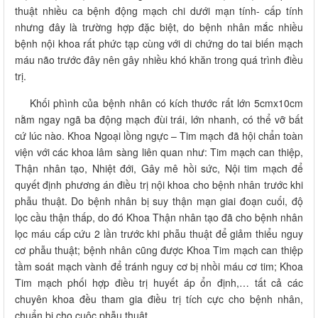
thuật nhiều ca bệnh động mạch chi dưới mạn tính- cấp tính
nhưng đây là trường hợp đặc biệt, do bệnh nhân mắc nhiều
bệnh nội khoa rất phức tạp cùng với di chứng do tai biến mạch
máu não trước đây nên gây nhiều khó khăn trong quá trình điều
trị.
Khối phình của bệnh nhân có kích thước rất lớn 5cmx10cm
nằm ngay ngã ba động mạch đùi trái, lớn nhanh, có thể vỡ bất
cứ lúc nào. Khoa Ngoại lồng ngực – Tim mạch đã hội chẩn toàn
viện với các khoa lâm sàng liên quan như: Tim mạch can thiệp,
Thận nhân tạo, Nhiệt đới, Gây mê hồi sức, Nội tim mạch để
quyết định phương án điều trị nội khoa cho bệnh nhân trước khi
phẫu thuật. Do bệnh nhân bị suy thận mạn giai đoạn cuối, độ
lọc cầu thận thấp, do đó Khoa Thận nhân tạo đã cho bệnh nhân
lọc máu cấp cứu 2 lần trước khi phẫu thuật để giảm thiểu nguy
cơ phẫu thuật; bệnh nhân cũng được Khoa Tim mạch can thiệp
tầm soát mạch vành để tránh nguy cơ bị nhồi máu cơ tim; Khoa
Tim mạch phối hợp điều trị huyết áp ổn định,… tất cả các
chuyên khoa đều tham gia điều trị tích cực cho bệnh nhân,
chuẩn bị cho cuộc phẫu thuật.