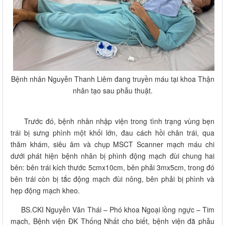
Bệnh nhân Nguyễn Thanh Liêm đang truyền máu tại khoa Thận
nhân tạo sau phẫu thuật.
Trước đó, bệnh nhân nhập viện trong tình trạng vùng bẹn
trái bị sưng phình một khối lớn, đau cách hồi chân trái, qua
thăm khám, siêu âm và chụp MSCT Scanner mạch máu chi
dưới phát hiện bệnh nhân bị phình động mạch đùi chung hai
bên: bên trái kích thước 5cmx10cm, bên phải 3mx5cm, trong đó
bên trái còn bị tắc động mạch đùi nông, bên phải bị phình và
hẹp động mạch kheo.
BS.CKI Nguyễn Văn Thái – Phó khoa Ngoại lồng ngực – Tim
mạch, Bệnh viện ĐK Thống Nhất cho biết, bệnh viện đã phẫu