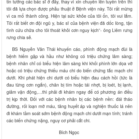
tin tưởng các bác sĩ ở đây, thay vì xin chuyển lên tuyến trên thì
tôi đã lựa chọn được phẫu thuật ở Bệnh viện này. Tôi rất mừng
vì ca mổ thành công. Hiện tại sức khỏe của tôi ổn, tôi vui lắm.
Tôi rất biết ơn đội ngũ y, bác sĩ của bệnh viện đã dốc lòng, tận
tình cứu chữa cho tôi thoát khỏi cơn nguy kịch”- ông Liêm rưng
rưng chia sẻ.
BS Nguyễn Văn Thái khuyến cáo, phình động mạch đùi là
bệnh hiếm gặp và hầu như không có triệu chứng lâm sàng;
bệnh nhân chỉ có biểu hiện lâm sàng khi khối phình lớn dọa vỡ
hoặc có triệu chứng thiếu máu chi do biến chứng tắc mạch chi
dưới. Khi phát hiện chi dưới có biểu hiện đau cách hồi (tức là
đau từng cơn ngắn), chân bị tím hoặc tái nhợt, bị loét, bị lạnh,
giảm vận động,…thì phải đi khám ngay để có phương án điều
trị kịp thời. Đối với các bệnh nhân bị các bệnh nền: đái tháo
đường, rối loạn mỡ máu, tăng huyết áp và nghiện thuốc lá nên
đi khám tầm soát sớm bệnh động mạch chi dưới mạn tính; tránh
các biến chứng nặng, nguy cơ phải cắt chi.
Bích Ngọc