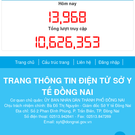
Hôm nay
13,968
Tổng lượt truy cập
10,626,353
Trang chủ
Cấu trúc trang
Liên hệ
Đăng nhập
TRANG THÔNG TIN ĐIỆN TỬ SỞ Y
TẾ ĐỒNG NAI
Cơ quan chủ quản: ỦY BAN NHÂN DÂN THÀNH PHỐ ĐỒNG NAI
Chịu trách nhiệm chính: Bà Đỗ Thị Nguyên - Giám đốc Sở Y tế Đồng Nai
Địa chỉ: Số 2 Phan Đình Phùng, P. Trấn Biên, TP. Đồng Nai​
Số điện thoại: 02513.942641 - Fax: 02513.847269
Email: syt@dongnai.gov.vn