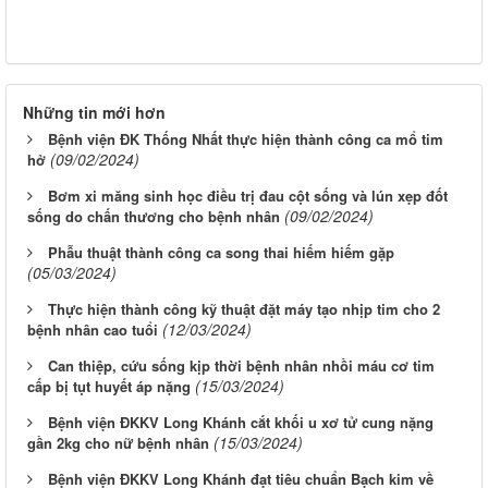
Những tin mới hơn
Bệnh viện ĐK Thống Nhất thực hiện thành công ca mổ tim
(09/02/2024)
hở
Bơm xi măng sinh học điều trị đau cột sống và lún xẹp đốt
(09/02/2024)
sống do chấn thương cho bệnh nhân
Phẫu thuật thành công ca song thai hiếm hiếm gặp
(05/03/2024)
Thực hiện thành công kỹ thuật đặt máy tạo nhịp tim cho 2
(12/03/2024)
bệnh nhân cao tuổi
Can thiệp, cứu sống kịp thời bệnh nhân nhồi máu cơ tim
(15/03/2024)
cấp bị tụt huyết áp nặng
Bệnh viện ĐKKV Long Khánh cắt khối u xơ tử cung nặng
(15/03/2024)
gần 2kg cho nữ bệnh nhân
Bệnh viện ĐKKV Long Khánh đạt tiêu chuẩn Bạch kim về