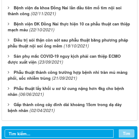
Bệnh viện đa khoa Đồng Nai lần đầu tiên mổ tim nội soi
(02/11/2021)
thành công
Bệnh viện ĐK Đồng Nai thực hiện 10 ca phẫu thuật can thiệp
(22/10/2021)
mạch máu
Điều trị sỏi thận còn sót sau phẫu thuật bằng phương pháp
(18/10/2021)
phẫu thuật nội soi ống mềm
Sản phụ mắc COVID-19 nguy kịch phải can thiệp ECMO
(23/09/2021)
được xuất viện
Phẫu thuật thành công trường hợp bệnh nhi tràn mủ màng
(21/09/2021)
phổi, sốc nhiễm trùng
Phẫu thuật lấy khối u xơ tử cung nặng hơn 4kg cho bệnh
(06/06/2021)
nhân
Gắp thành công cây đinh dài khoảng 15cm trong dạ dày
(02/04/2021)
bệnh nhân
Tìm