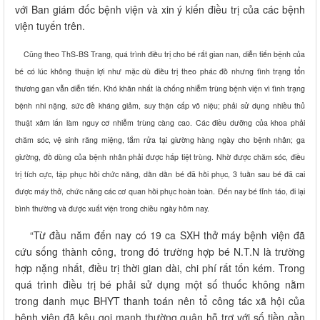
với Ban giám đốc bệnh viện và xin ý kiến điều trị của các bệnh
viện tuyến trên.
Cũng theo ThS-BS Trang, quá trình điều trị cho bé rất gian nan, diễn tiến bệnh của
bé có lúc không thuận lợi như mặc dù điều trị theo phác đồ nhưng tình trạng tổn
thương gan vẫn diễn tiến. Khó khăn nhất là chống nhiễm trùng bệnh viện vì tình trạng
bệnh nhi nặng, sức đề kháng giảm, suy thận cấp vô niệu; phải sử dụng nhiều thủ
thuật xâm lấn làm nguy cơ nhiễm trùng càng cao. Các điều dưỡng của khoa phải
chăm sóc, vệ sinh răng miệng, tắm rửa tại giường hàng ngày cho bệnh nhân; ga
giường, đồ dùng của bệnh nhân phải được hấp tiệt trùng. Nhờ được chăm sóc, điều
trị tích cực, tập phục hồi chức năng, dần dần bé đã hồi phục, 3 tuần sau bé đã cai
được máy thở, chức năng các cơ quan hồi phục hoàn toàn. Đến nay bé tỉnh táo, đi lại
bình thường và được xuất viện trong chiều ngày hôm nay.
“Từ đầu năm đến nay có 19 ca SXH thở máy bệnh viện đã
cứu sống thành công, trong đó trường hợp bé N.T.N là trường
hợp nặng nhất, điều trị thời gian dài, chi phí rất tốn kém. Trong
quá trình điều trị bé phải sử dụng một số thuốc không nằm
trong danh mục BHYT thanh toán nên tổ công tác xã hội của
bệnh viện đã kêu gọi mạnh thường quân hỗ trợ với số tiền gần