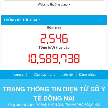
Website thường dùng
THỐNG KÊ TRUY CẬP
Hôm nay
2,546
Tổng lượt truy cập
10,589,738
Trang chủ
Cấu trúc trang
Liên hệ
Đăng nhập
TRANG THÔNG TIN ĐIỆN TỬ SỞ Y
TẾ ĐỒNG NAI
Cơ quan chủ quản: ỦY BAN NHÂN DÂN THÀNH PHỐ ĐỒNG NAI