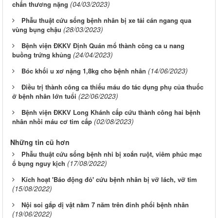
(04/03/2023)
chấn thương nặng
Phẫu thuật cứu sống bệnh nhân bị xe tải cán ngang qua
(28/03/2023)
vùng bụng chậu
Bệnh viện ĐKKV Định Quán mổ thành công ca u nang
(24/04/2023)
buồng trứng khủng
(14/06/2023)
Bóc khối u xơ nặng 1,8kg cho bệnh nhân
Điều trị thành công ca thiếu máu do tác dụng phụ của thuốc
(22/06/2023)
ở bệnh nhân lớn tuổi
Bệnh viện ĐKKV Long Khánh cấp cứu thành công hai bệnh
(02/08/2023)
nhân nhồi máu cơ tim cấp
Những tin cũ hơn
Phẫu thuật cứu sống bệnh nhi bị xoắn ruột, viêm phúc mạc
(17/08/2022)
ổ bụng nguy kịch
Kích hoạt 'Báo động đỏ' cứu bệnh nhân bị vỡ lách, vỡ tim
(15/08/2022)
Nội soi gắp dị vật nằm 7 năm trên đỉnh phổi bệnh nhân
(19/06/2022)