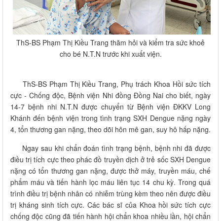
ThS-BS Phạm Thị Kiều Trang thăm hỏi và kiểm tra sức khoẻ
cho bé N.T.N trước khi xuất viện.
ThS-BS Phạm Thị Kiều Trang, Phụ trách Khoa Hồi sức tích
cực - Chống độc, Bệnh viện Nhi đồng Đồng Nai cho biết, ngày
14-7 bệnh nhi N.T.N được chuyển từ Bệnh viện ĐKKV Long
Khánh đến bệnh viện trong tình trạng SXH Dengue nặng ngày
4, tổn thương gan nặng, theo dõi hôn mê gan, suy hô hấp nặng.
Ngay sau khi chẩn đoán tình trạng bệnh, bệnh nhi đã được
điều trị tích cực theo phác đồ truyền dịch ở trẻ sốc SXH Dengue
nặng có tổn thương gan nặng, được thở máy, truyền máu, chế
phẩm máu và tiến hành lọc máu liên tục 14 chu kỳ. Trong quá
trình điều trị bệnh nhân có nhiễm trùng kèm theo nên được điều
trị kháng sinh tích cực. Các bác sĩ của Khoa hồi sức tích cực
chống độc cũng đã tiến hành hội chẩn khoa nhiều lần, hội chẩn