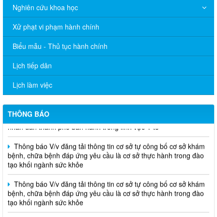
chính sửa đổi, bổ sung trong lĩnh vực phòng bệnh và an toàn
Nghiên cứu khoa học
thực phẩm thuộc phạm vi quản lý của Sở Y tế thành phố Đồng
Nai
Xử phạt vi phạm hành chính
THÔNG BÁO Về việc niêm yết thủ tục hành chính bằng mã
Biểu mẫu - Thủ tục hành chính
QR-Code
Lịch tiếp dân
Thông báo V/v đăng tải thông tin cơ sở tự công bố cơ sở khám
bệnh, chữa bệnh đáp ứng yêu cầu là cơ sở thực hành trong đào
Lịch làm việc
tạo khối ngành sức khỏe
THÔNG CÁO BÁO CHÍ Văn bản quy phạm pháp luật do Ủy ban
THÔNG BÁO
nhân dân thành phố ban hành trong lĩnh vực Y tế
Thông báo V/v đăng tải thông tin cơ sở tự công bố cơ sở khám
bệnh, chữa bệnh đáp ứng yêu cầu là cơ sở thực hành trong đào
tạo khối ngành sức khỏe
Thông báo V/v đăng tải thông tin cơ sở tự công bố cơ sở khám
bệnh, chữa bệnh đáp ứng yêu cầu là cơ sở thực hành trong đào
tạo khối ngành sức khỏe
Thông báo V/v đăng tải thông tin cơ sở tự công bố cơ sở khám