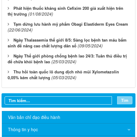
Phát hiện thuốc kháng sinh Cefixim 200 giả xuất hiện trên
(01/08/2024)
thị trường
Tạm dừng lưu hành mỹ phẩm Obagi Elastiderm Eyes Cream
(22/06/2024)
Ngày Thalassemia thế giới 8/5: Sàng lọc bệnh tan máu bẩm
(09/05/2024)
sinh để nâng cao chất lượng dân số
Ngày Thế giới phòng chống bệnh lao 24/3: Tuân thủ điều trị
(25/03/2024)
để chữa khỏi bệnh lao
Thu hồi toàn quốc lô dung dịch nhỏ mũi Xylometazolin
(05/03/2024)
0,05% kém chất lượng
Tìm
Văn bản chỉ đạo điều hành
Thông tin y học
THÔNG BÁO V/v niêm yết công bố Danh mục thủ tục hành