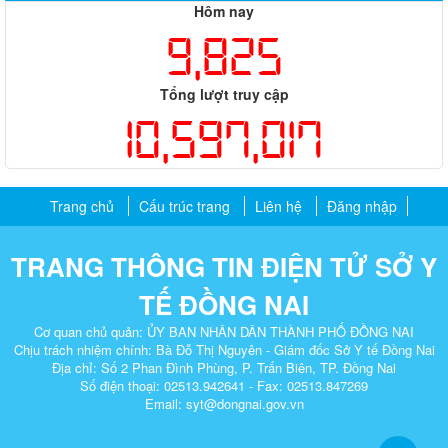
Hôm nay
9,825
Tổng lượt truy cập
10,597,017
Trang chủ
Cấu trúc trang
Liên hệ
Đăng nhập
TRANG THÔNG TIN ĐIỆN TỬ SỞ Y
TẾ ĐỒNG NAI
Cơ quan chủ quản: ỦY BAN NHÂN DÂN THÀNH PHỐ ĐỒNG NAI
Chịu trách nhiệm chính: Bà Đỗ Thị Nguyên - Giám đốc Sở Y tế Đồng Nai
Địa chỉ: Số 2 Phan Đình Phùng, P. Trấn Biên, TP. Đồng Nai​
Số điện thoại: 02513.942641 - Fax: 02513.847269
Email: syt@dongnai.gov.vn