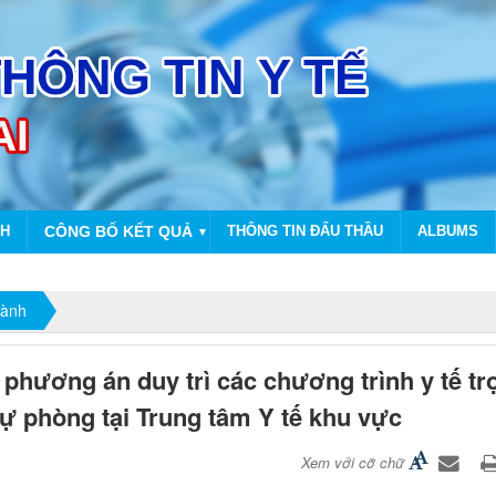
NH
CÔNG BỐ KẾT QUẢ
THÔNG TIN ĐẤU THẦU
ALBUMS
▼
gành
phương án duy trì các chương trình y tế tr
dự phòng tại Trung tâm Y tế khu vực
Xem với cỡ chữ