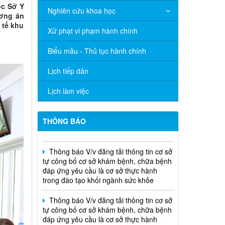
ộc Sở Y
Nghiên cứu khoa học
ương án
THÔNG CÁO BÁO CHÍ Văn bản quy
 tế khu
phạm pháp luật do Ủy ban nhân dân
Xử phạt vi phạm hành chính
thành phố ban hành trong lĩnh vực Y tế
Biểu mẫu - Thủ tục hành chính
Thông báo V/v đăng tải thông tin cơ sở
tự công bố cơ sở khám bệnh, chữa bệnh
Lịch tiếp dân
đáp ứng yêu cầu là cơ sở thực hành
trong đào tạo khối ngành sức khỏe
Lịch làm việc
Thông báo V/v đăng tải thông tin cơ sở
tự công bố cơ sở khám bệnh, chữa bệnh
THÔNG BÁO
đáp ứng yêu cầu là cơ sở thực hành
trong đào tạo khối ngành sức khỏe
Thông báo V/v đăng tải thông tin cơ sở
tự công bố cơ sở khám bệnh, chữa bệnh
đáp ứng yêu cầu là cơ sở thực hành
trong đào tạo khối ngành sức khỏe