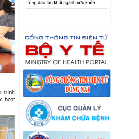
 trình
m hoạt