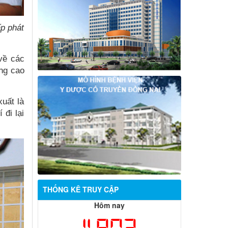
p phát
về các
ng cao
uất là
 đi lại
THỐNG KÊ TRUY CẬP
Hôm nay