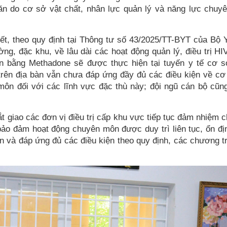
ăn do cơ sở vật chất, nhân lực quản lý và năng lực chuy
t, theo quy định tại Thông tư số 43/2025/TT-BYT của Bộ Y
g, đặc khu, về lâu dài các hoạt động quản lý, điều trị H
iện bằng Methadone sẽ được thực hiện tại tuyến y tế cơ s
 trên địa bàn vẫn chưa đáp ứng đầy đủ các điều kiện về cơ
môn đối với các lĩnh vực đặc thù này; đội ngũ cán bộ cũn
ắt giao các đơn vị điều trị cấp khu vực tiếp tục đảm nhiệm
ảo đảm hoạt động chuyên môn được duy trì liên tục, ổn đị
n và đáp ứng đủ các điều kiện theo quy định, các chương t