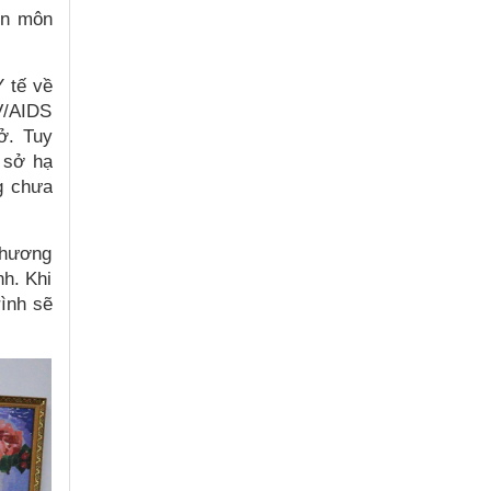
ên môn
 tế về
IV/AIDS
ở. Tuy
 sở hạ
g chưa
 chương
nh. Khi
rình sẽ