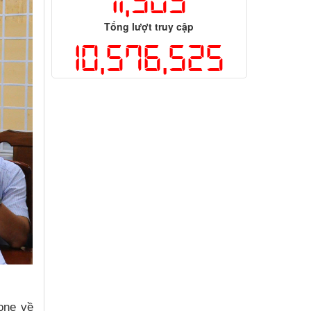
11,903
Tổng lượt truy cập
10,576,525
one về