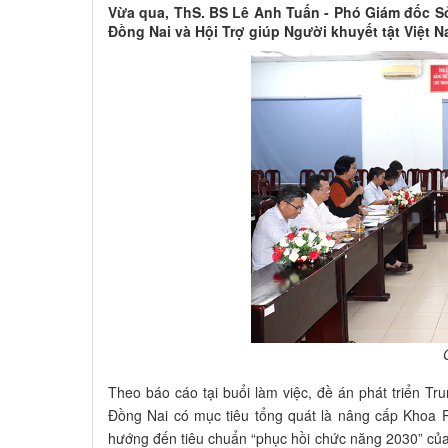
Vừa qua, ThS. BS Lê Anh Tuấn - Phó Giám đốc Sở 
Đồng Nai và Hội Trợ giúp Người khuyết tật Việt 
Theo báo cáo tại buổi làm việc, đề án phát triển 
Đồng Nai có mục tiêu tổng quát là nâng cấp Khoa P
hướng đến tiêu chuẩn “phục hồi chức năng 2030” của T