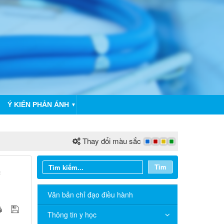
Ý KIẾN PHẢN ÁNH
▼
Thay đổi màu sắc
Tìm
c
THÔNG BÁO V/v niêm yết công bố
Danh mục thủ tục hành chính sửa đổi,
Văn bản chỉ đạo điều hành
bổ sung trong lĩnh vực phòng bệnh và
an toàn thực phẩm thuộc phạm vi quản
Thông tin y học
lý của Sở Y tế thành phố Đồng Nai