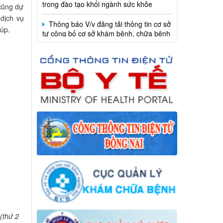
Thông báo V/v đăng tải thông tin cơ sở
 cũng dự
tự công bố cơ sở khám bệnh, chữa bệnh
 dịch vụ
đáp ứng yêu cầu là cơ sở thực hành
iúp.
trong đào tạo khối ngành sức khỏe
(thứ 2