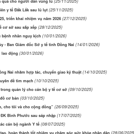
(25/11/2025)
à quà cho người dân vùng lũ
(25/11/2025)
ên y tế Đắk Lắk sau lũ lụt
(27/12/2025)
5, triển khai nhiệm vụ năm 2026
(28/12/2025)
ế cơ sở sau sắp xếp
(10/01/2026)
u bệnh nhân nguy kịch
(14/01/2026)
ủy - Ban Giám đốc Sở y tế tỉnh Đồng Nai
(30/01/2026)
i lao động
(14/10/2025)
ồng Nai nhằm hợp tác, chuyển giao kỹ thuật
(10/10/2025)
huyên đề tim mạch
(09/10/2025)
rong quản lý cho cán bộ y tế cơ sở
(03/10/2025)
 đồ cơ bản
(26/09/2025)
, cho tôi và cho cộng đồng”
(17/07/2025)
n ĐK Bình Phước sau sáp nhập
(08/07/2025)
tác cán bộ ngành Y tế
(28/06/2025
g tạo, hoàn thành tốt nhiệm vụ chăm sóc sức khỏe nhân dân