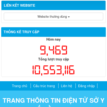
LIÊN KẾT WEBSITE
Website thường dùng
THỐNG KÊ TRUY CẬP
Hôm nay
9,469
Tổng lượt truy cập
10,553,116
Trang chủ
Cấu trúc trang
Liên hệ
Đăng nhập
TRANG THÔNG TIN ĐIỆN TỬ SỞ Y