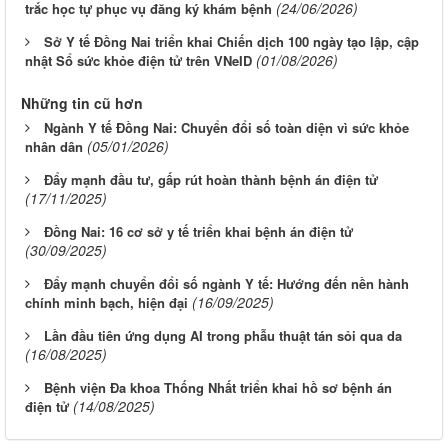
(24/06/2026)
trắc học tự phục vụ đăng ký khám bệnh
Sở Y tế Đồng Nai triển khai Chiến dịch 100 ngày tạo lập, cập
(01/08/2026)
nhật Sổ sức khỏe điện tử trên VNeID
Những tin cũ hơn
Ngành Y tế Đồng Nai: Chuyển đổi số toàn diện vì sức khỏe
(05/01/2026)
nhân dân
Đẩy mạnh đầu tư, gấp rút hoàn thành bệnh án điện tử
(17/11/2025)
Đồng Nai: 16 cơ sở y tế triển khai bệnh án điện tử
(30/09/2025)
Đẩy mạnh chuyển đổi số ngành Y tế: Hướng đến nền hành
(16/09/2025)
chính minh bạch, hiện đại
Lần đầu tiên ứng dụng AI trong phẫu thuật tán sỏi qua da
(16/08/2025)
Bệnh viện Đa khoa Thống Nhất triển khai hồ sơ bệnh án
(14/08/2025)
điện tử