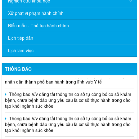
THÔNG BÁO V/v niêm yết công bố Danh mục thủ tục hành
Nghiên cứu khoa học
chính sửa đổi, bổ sung trong lĩnh vực phòng bệnh và an toàn
thực phẩm thuộc phạm vi quản lý của Sở Y tế thành phố Đồng
Xử phạt vi phạm hành chính
Nai
Biểu mẫu - Thủ tục hành chính
THÔNG BÁO Về việc niêm yết thủ tục hành chính bằng mã
QR-Code
Lịch tiếp dân
Thông báo V/v đăng tải thông tin cơ sở tự công bố cơ sở khám
Lịch làm việc
bệnh, chữa bệnh đáp ứng yêu cầu là cơ sở thực hành trong đào
tạo khối ngành sức khỏe
THÔNG BÁO
THÔNG CÁO BÁO CHÍ Văn bản quy phạm pháp luật do Ủy ban
nhân dân thành phố ban hành trong lĩnh vực Y tế
Thông báo V/v đăng tải thông tin cơ sở tự công bố cơ sở khám
bệnh, chữa bệnh đáp ứng yêu cầu là cơ sở thực hành trong đào
tạo khối ngành sức khỏe
Thông báo V/v đăng tải thông tin cơ sở tự công bố cơ sở khám
bệnh, chữa bệnh đáp ứng yêu cầu là cơ sở thực hành trong đào
tạo khối ngành sức khỏe