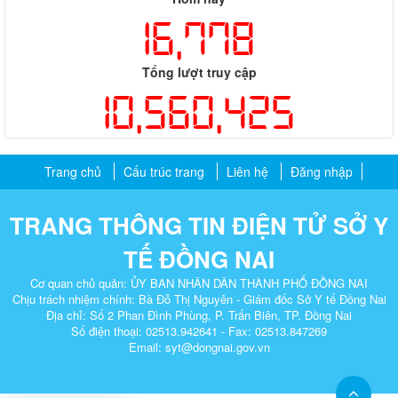
16,778
Tổng lượt truy cập
10,560,425
Trang chủ
Cấu trúc trang
Liên hệ
Đăng nhập
TRANG THÔNG TIN ĐIỆN TỬ SỞ Y
TẾ ĐỒNG NAI
Cơ quan chủ quản: ỦY BAN NHÂN DÂN THÀNH PHỐ ĐỒNG NAI
Chịu trách nhiệm chính: Bà Đỗ Thị Nguyên - Giám đốc Sở Y tế Đồng Nai
Địa chỉ: Số 2 Phan Đình Phùng, P. Trấn Biên, TP. Đồng Nai​
Số điện thoại: 02513.942641 - Fax: 02513.847269
Email: syt@dongnai.gov.vn