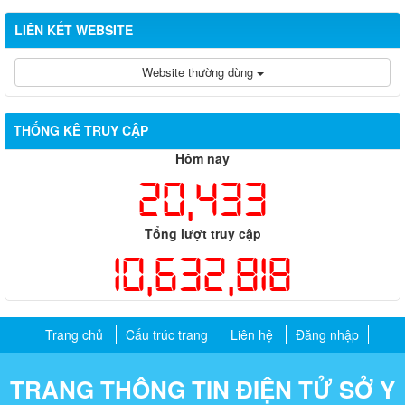
LIÊN KẾT WEBSITE
Website thường dùng
THỐNG KÊ TRUY CẬP
Hôm nay
20,433
Tổng lượt truy cập
10,632,818
Trang chủ
Cấu trúc trang
Liên hệ
Đăng nhập
TRANG THÔNG TIN ĐIỆN TỬ SỞ Y