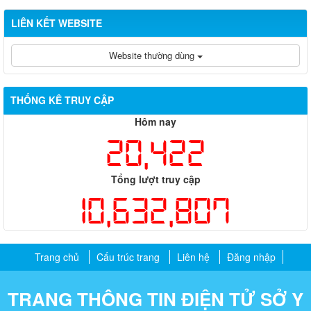
LIÊN KẾT WEBSITE
Website thường dùng
THỐNG KÊ TRUY CẬP
Hôm nay
20,422
Tổng lượt truy cập
10,632,807
Trang chủ
Cấu trúc trang
Liên hệ
Đăng nhập
TRANG THÔNG TIN ĐIỆN TỬ SỞ Y