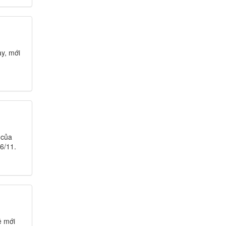
y, mới
 của
6/11.
ệ mới