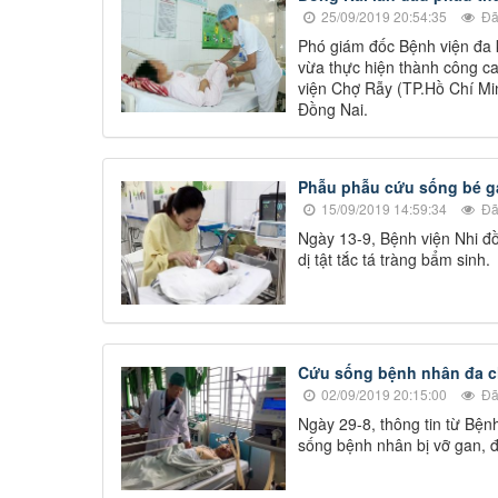
25/09/2019 20:54:35
Đã
Phó giám đốc Bệnh viện đa 
vừa thực hiện thành công c
viện Chợ Rẫy (TP.Hồ Chí Min
Đồng Nai.
Phẫu phẫu cứu sống bé gái
15/09/2019 14:59:34
Đã
Ngày 13-9, Bệnh viện Nhi đồ
dị tật tắc tá tràng bẩm sinh.
Cứu sống bệnh nhân đa c
02/09/2019 20:15:00
Đã
Ngày 29-8, thông tin từ Bện
sống bệnh nhân bị vỡ gan, đ