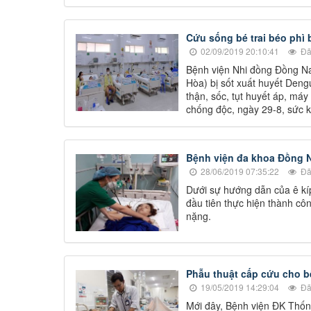
Cứu sống bé trai béo phì 
02/09/2019 20:10:41
Đã
Bệnh viện Nhi đồng Đồng Na
Hòa) bị sốt xuất huyết Dengu
thận, sốc, tụt huyết áp, máy
chống độc, ngày 29-8, sức khỏ
Bệnh viện đa khoa Đồng N
28/06/2019 07:35:22
Đã
Dưới sự hướng dẫn của ê kí
đầu tiên thực hiện thành c
nặng.
Phẫu thuật cấp cứu cho b
19/05/2019 14:29:04
Đã
Mới đây, Bệnh viện ĐK Thốn