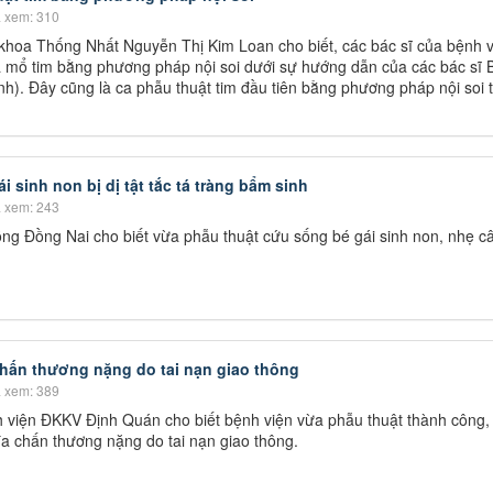
 xem: 310
khoa Thống Nhất Nguyễn Thị Kim Loan cho biết, các bác sĩ của bệnh v
a mổ tim bằng phương pháp nội soi dưới sự hướng dẫn của các bác sĩ 
h). Đây cũng là ca phẫu thuật tim đầu tiên bằng phương pháp nội soi t
 sinh non bị dị tật tắc tá tràng bẩm sinh
 xem: 243
ng Đồng Nai cho biết vừa phẫu thuật cứu sống bé gái sinh non, nhẹ câ
hấn thương nặng do tai nạn giao thông
 xem: 389
h viện ĐKKV Định Quán cho biết bệnh viện vừa phẫu thuật thành công,
a chấn thương nặng do tai nạn giao thông.