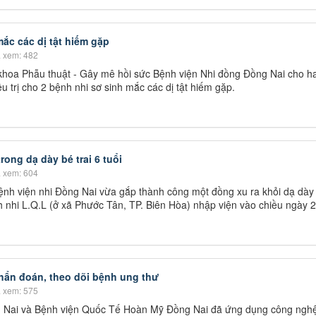
 mắc các dị tật hiếm gặp
 xem: 482
oa Phẫu thuật - Gây mê hồi sức Bệnh viện Nhi đồng Đồng Nai cho ha
u trị cho 2 bệnh nhi sơ sinh mắc các dị tật hiếm gặp.
ong dạ dày bé trai 6 tuổi
 xem: 604
ệnh viện nhi Đồng Nai vừa gắp thành công một đồng xu ra khỏi dạ dày
nh nhi L.Q.L (ở xã Phước Tân, TP. Biên Hòa) nhập viện vào chiều ngày 2
ẩn đoán, theo dõi bệnh ung thư
 xem: 575
g Nai và Bệnh viện Quốc Tế Hoàn Mỹ Đồng Nai đã ứng dụng công ngh