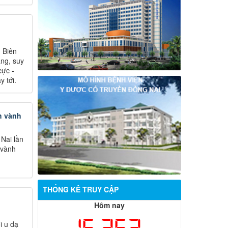
 Biên
ặng, suy
cực -
y tới.
h vành
Nai lần
 vành
THỐNG KÊ TRUY CẬP
Hôm nay
i u dạ