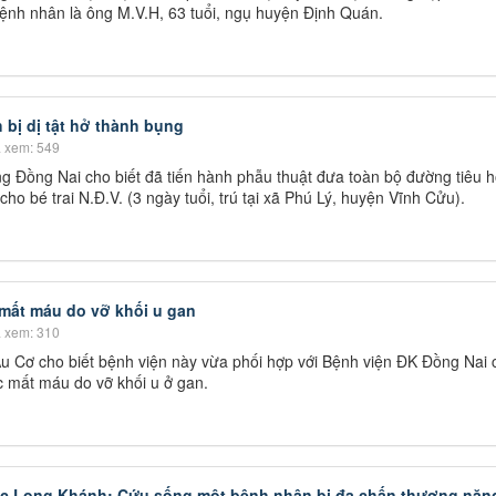
Bệnh nhân là ông M.V.H, 63 tuổi, ngụ huyện Định Quán.
 bị dị tật hở thành bụng
 xem: 549
g Đồng Nai cho biết đã tiến hành phẫu thuật đưa toàn bộ đường tiêu h
ho bé trai N.Đ.V. (3 ngày tuổi, trú tại xã Phú Lý, huyện Vĩnh Cửu).
mất máu do vỡ khối u gan
 xem: 310
u Cơ cho biết bệnh viện này vừa phối hợp với Bệnh viện ĐK Đồng Nai 
ốc mất máu do vỡ khối u ở gan.
ực Long Khánh: Cứu sống một bệnh nhân bị đa chấn thương nặn