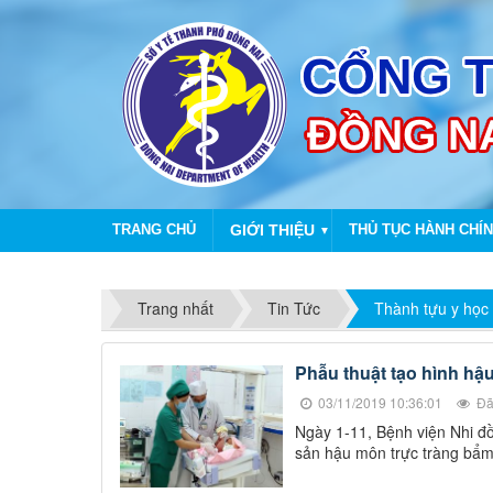
TRANG CHỦ
GIỚI THIỆU
THỦ TỤC HÀNH CHÍ
▼
Trang nhất
Tin Tức
Thành tựu y học
Phẫu thuật tạo hình h
03/11/2019 10:36:01
Đã
Ngày 1-11, Bệnh viện Nhi đồ
sản hậu môn trực tràng bẩm