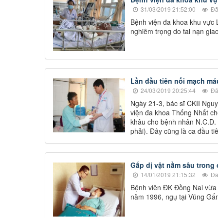
31/03/2019 21:52:00
Đã
Bệnh viện đa khoa khu vực 
nghiêm trọng do tai nạn gia
Lần đầu tiên nối mạch má
24/03/2019 20:25:44
Đã
Ngày 21-3, bác sĩ CKII Ng
viện đa khoa Thống Nhất cho
khâu cho bệnh nhân N.C.D. 
phải). Đây cũng là ca đầu t
Gắp dị vật nằm sâu trong
14/01/2019 21:15:32
Đã
Bệnh viên ĐK Đồng Nai vừa 
năm 1996, ngụ tại Vũng Gấ