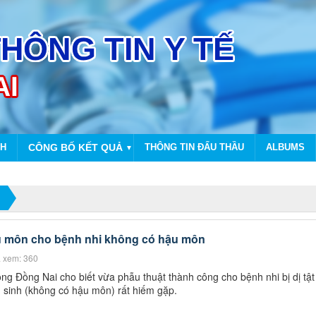
NH
CÔNG BỐ KẾT QUẢ
THÔNG TIN ĐẤU THẦU
ALBUMS
▼
ậu môn cho bệnh nhi không có hậu môn
 xem: 360
ng Đồng Nai cho biết vừa phẫu thuật thành công cho bệnh nhi bị dị tật
 sinh (không có hậu môn) rất hiếm gặp.