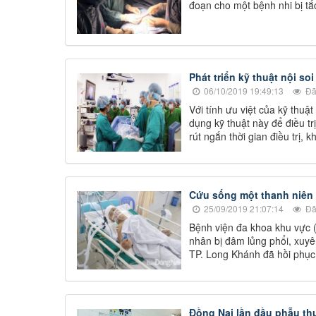
đoạn cho một bệnh nhi bị tắ
Phát triển kỹ thuật nội soi
06/10/2019 19:49:13
Đã
Với tính ưu việt của kỹ thuậ
dụng kỹ thuật này để điều t
rút ngắn thời gian điều trị,
Cứu sống một thanh niên b
25/09/2019 21:07:14
Đã
Bệnh viện đa khoa khu vự
nhân bị đâm lủng phổi, xuyên
TP. Long Khánh đã hồi phụ
Đồng Nai lần đầu phẫu th