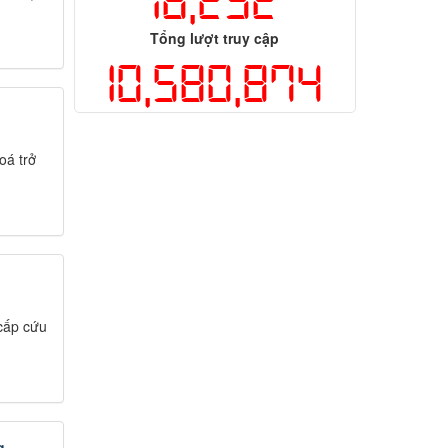
16,252
Tổng lượt truy cập
10,580,874
oá trở
cấp cứu
g