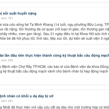
bị sốt xuất huyết nặng
 xem: 761
i vừa cứu sống bé Tạ Minh Khang (14 tuổi, ngụ phường Bửu Long, TP.
e rất nặng, tổn thương đa cơ quan (rối loạn tri giác, tổn thương gan n
 chảy nhiều, men gan tăng). Sau 21 ngày điều trị tại Khoa Hồi sức tích 
e bé đã hồi phục tốt, tỉnh táo, tiếp xúc tốt, dự kiến sẽ xuất viện 3 ngà
ai lần đầu tiên thực hiện thành công kỹ thuật bắc cầu động mạc
 xem: 565
p Bệnh viện Chợ Rẫy TP.HCM, các bác sĩ của Bệnh viện đa khoa Đồng 
ông kỹ thuật bắc cầu động mạch vành cho bệnh nhân bị hẹp động mạch
ệnh nhân có khối u dạ dày bị vỡ
 xem: 361
g Nhất đã thực hiện mổ cấp cứu cắt dạ dày cho một trường hợp có khố