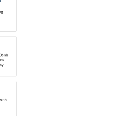
ng
 Bệnh
kim
tay
sinh