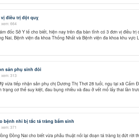
ị điều trị đột quỵ
 xem: 664
đốc Sở Y tế cho biết, hiện nay trên địa bàn tỉnh có 3 đơn vị điều trị 
g Nai, Bệnh viện đa khoa Thống Nhất và Bệnh viện đa khoa khu vực 
on sản phụ sinh đôi
 xem: 313
ỹ vừa tiếp nhận sản phụ chị Dương Thị Thơi 28 tuổi, ngụ tại xã Cẩm 
trạng cơ thể suy kiệt, đau bụng nhiều và đau ở vết mổ lấy thai lần trư
 bệnh nhi bị tắc tá tràng bẩm sinh
 xem: 371
ng Đồng Nai cho biết vừa phẫu thuật nối lại đoạn tá tràng bị đứt rời t