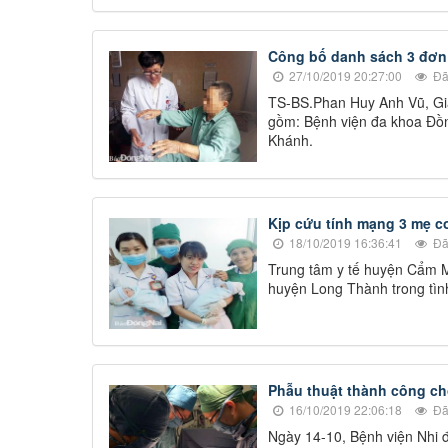
Công bố danh sách 3 đơn v
27/10/2019 20:27:00
Đã
TS-BS.Phan Huy Anh Vũ, Giám 
gồm: Bệnh viện đa khoa Đồn
Khánh.
Kịp cứu tính mạng 3 mẹ c
18/10/2019 16:36:41
Đã
Trung tâm y tế huyện Cẩm M
huyện Long Thành trong tình 
Phẫu thuật thành công cho
16/10/2019 22:06:18
Đã
Ngày 14-10, Bệnh viện Nhi đồ