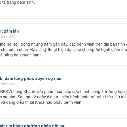
c tá tràng bẩm sinh.
 ít xâm lấn
 xem: 820
t mổ nội soi, trong những năm gần đây, các bệnh viện trên địa bàn tỉnh
rị cho bệnh nhân. Đây là kỹ thuật hiện đại giúp cho người bệnh giảm đa
 khả năng hồi phục nhanh.
ị đâm lủng phổi, xuyên sọ não
 xem: 369
c (ĐKKV) Long Khánh vừa phẫu thuật cấp cứu thành công 1 trường hợp 
 sọ não. Sau gần 2 ngày điều trị, hiện bệnh nhân Vũ Văn Hiếu, 29 tuổ
c và đang điều trị tại Khoa hậu phẫu bệnh viện.
uật tim bằng phương pháp nội soi