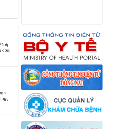
 đã áp
u đớn,
nạn
i ngụ