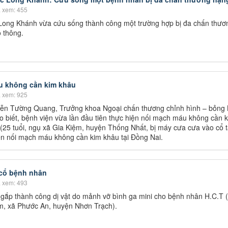
 xem: 455
Long Khánh vừa cứu sống thành công một trường hợp bị đa chấn thươ
o thông.
u không cần kim khâu
 xem: 925
uyễn Tường Quang, Trưởng khoa Ngoại chấn thương chỉnh hình – bỏng
 biết, bệnh viện vừa lần đầu tiên thực hiện nối mạch máu không cần 
(25 tuổi, ngụ xã Gia Kiệm, huyện Thống Nhất, bị máy cưa cưa vào cổ 
iên nối mạch máu không cần kim khâu tại Đồng Nai.
 cổ bệnh nhân
 xem: 493
gắp thành công dị vật do mảnh vỡ bình ga mini cho bệnh nhân H.C.T (
m, xã Phước An, huyện Nhơn Trạch).