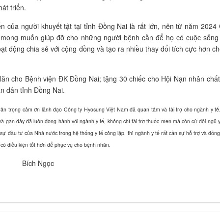
át triển.
ủa người khuyết tật tại tỉnh Đồng Nai là rất lớn, nên từ năm 2024 
với mong muốn giúp đỡ cho những người bệnh cần để họ có cuộc sống 
hoạt động chia sẻ với cộng đồng và tạo ra nhiều thay đổi tích cực hơn c
lăn cho Bệnh viện ĐK Đồng Nai; tặng 30 chiếc cho Hội Nạn nhân chất
ân dân tỉnh Đồng Nai.
ân trọng cảm ơn lãnh đạo Công ty Hyosung Việt Nam đã quan tâm và tài trợ cho ngành y tế
ần đây đã luôn đồng hành với ngành y tế, không chỉ tài trợ thuốc men mà còn cử đội ngũ y
i sự đầu tư của Nhà nước trong hệ thống y tế công lập, thì ngành y tế rất cần sự hỗ trợ và đồn
 có điều kiện tốt hơn để phục vụ cho bệnh nhân.
Bích Ngọc