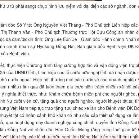
ứ 3 từ phải sang) chụp hình lưu niệm với đại diện các sở ngành, đơn v
 đốc Sở Y tế; Ông Nguyễn Viết Thắng - Phó Chủ tịch Liên hiệp các 
 Thị Thanh Vân - Phó Chủ tịch Thường trực Hội Cựu Công an nhân dâ
độc da cam/dioxin tỉnh; Ông Lee Eun Je - Giám đốc Hành chính Nhân 
nh chính nhân sự Hyosung Đồng Nai; Ban giám đốc Bệnh viện ĐK Đ
 của Bệnh viện.
ết, thực hiện Chương trình tăng cường hợp tác và vận động viện trợ p
025 của UBND tỉnh, Liên hiệp các tổ chức hữu nghị tỉnh đã nhận được
 phủ nước ngoài, Hiệp hội thương mại các nước và các doanh nghiệp 
Nam nhiều năm qua đã luôn tham gia thực hiện trách nhiệm xã hội củ
 ý nghĩa thiết thực, như: Khám chữa bệnh miễn phí cho người nghèo, 
h Nụ cười viễn xứ, tặng quà cho người nghèo, người khuyết tật tại tỉ
ung Việt Nam tiếp tục trao tặng 100 chiếc xe lăn cho Bệnh viện ĐK Đ
huyết tật có hoàn cảnh khó khăn có nhu cầu cấp thiết sử dụng xe lăn
ả, qua hoạt động này doanh nghiệp cùng chính quyền tỉnh Đồng Nai t
ân Đồng Nai với nhân dân Hàn Quốc. Mong rằng trong thời gian tới 
 với Liên hiệp các tổ chức hữu nghị tỉnh Đồng Nai triển khai thêm nhi