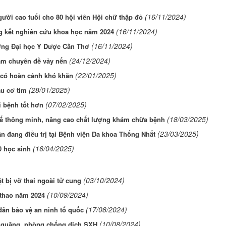
(16/11/2024)
ời cao tuổi cho 80 hội viên Hội chữ thập đỏ
(16/11/2024)
g kết nghiên cứu khoa học năm 2024
(16/11/2024)
ường Đại học Y Dược Cần Thơ
(24/12/2024)
ám chuyên đề vảy nến
(22/01/2025)
 có hoàn cảnh khó khăn
(28/01/2025)
u cơ tim
(07/02/2025)
i bệnh tốt hơn
(18/03/2025)
 tế thông minh, nâng cao chất lượng khám chữa bệnh
(23/03/2025)
n đang điều trị tại Bệnh viện Đa khoa Thống Nhất
(16/04/2025)
0 học sinh
(03/10/2024)
 bị vỡ thai ngoài tử cung
(10/09/2024)
 thao năm 2024
(17/08/2024)
dân bảo vệ an ninh tổ quốc
(10/08/2024)
g quăng, phòng chống dịch SXH