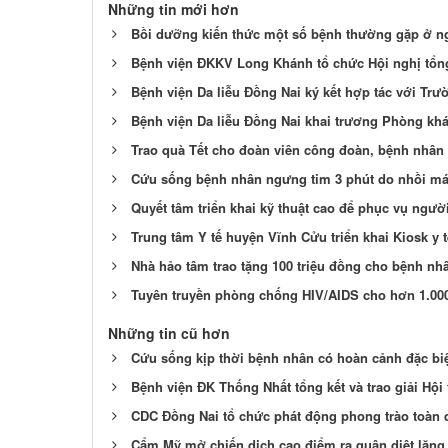
Những tin mới hơn
Bồi dưỡng kiến thức một số bệnh thường gặp ở ngư
Bệnh viện ĐKKV Long Khánh tổ chức Hội nghị tổn
Bệnh viện Da liễu Đồng Nai ký kết hợp tác với Tr
Bệnh viện Da liễu Đồng Nai khai trương Phòng kh
Trao quà Tết cho đoàn viên công đoàn, bệnh nhân
Cứu sống bệnh nhân ngưng tim 3 phút do nhồi má
Quyết tâm triển khai kỹ thuật cao để phục vụ ngườ
Trung tâm Y tế huyện Vĩnh Cửu triển khai Kiosk y
Nhà hảo tâm trao tặng 100 triệu đồng cho bệnh nhâ
Tuyên truyền phòng chống HIV/AIDS cho hơn 1.00
Những tin cũ hơn
Cứu sống kịp thời bệnh nhân có hoàn cảnh đặc biệt
Bệnh viện ĐK Thống Nhất tổng kết và trao giải Hội
CDC Đồng Nai tổ chức phát động phong trào toàn 
Cẩm Mỹ mở chiến dịch cao điểm ra quân diệt lăn