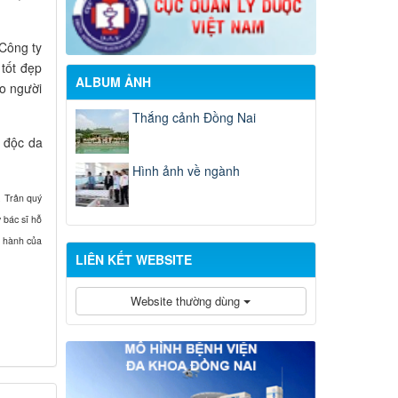
Công ty
tốt đẹp
ALBUM ẢNH
ho người
Thắng cảnh Đồng Nai
 độc da
Hình ảnh về ngành
. Trân quý
 bác sĩ hỗ
g hành của
LIÊN KẾT WEBSITE
Website thường dùng