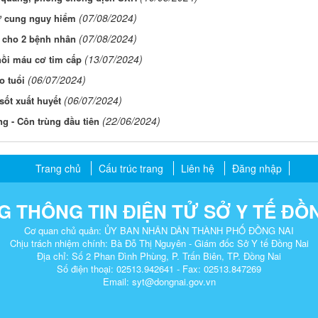
(07/08/2024)
tử cung nguy hiểm
(07/08/2024)
i cho 2 bệnh nhân
(13/07/2024)
hồi máu cơ tim cấp
(06/07/2024)
o tuổi
(06/07/2024)
ốt xuất huyết
(22/06/2024)
g - Côn trùng đầu tiên
Trang chủ
Cấu trúc trang
Liên hệ
Đăng nhập
 THÔNG TIN ĐIỆN TỬ SỞ Y TẾ ĐỒ
Cơ quan chủ quản: ỦY BAN NHÂN DÂN THÀNH PHỐ ĐỒNG NAI
Chịu trách nhiệm chính: Bà Đỗ Thị Nguyên - Giám đốc Sở Y tế Đồng Nai
Địa chỉ: Số 2 Phan Đình Phùng, P. Trấn Biên, TP. Đồng Nai​
Số điện thoại: 02513.942641 - Fax: 02513.847269
Email: syt@dongnai.gov.vn