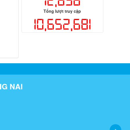
12,696
Tổng lượt truy cập
10,652,681
NG NAI