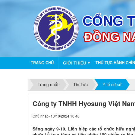
TRANG CHỦ
GIỚI THIỆU
THỦ TỤC HÀNH CHÍ
▼
Trang nhất
Tin Tức
Y tế cơ sở
Công ty TNHH Hyosung Việt Nam t
Chủ nhật - 13/10/2024 10:46
Sáng ngày 9-10, Liên hiệp các tổ chức hữu nghị
chức Lễ trao tặng và tiếp nhận 100 chiếc xe lăn