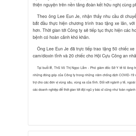
thiện nguyện trên nền tảng đoàn kết hữu nghị cùng ph
Theo ông Lee Eun Je, nhận thấy nhu cầu di chuyển c
bắt đầu thực hiện chương trình trao tặng xe lăn, 
hơn. Thời gian tới Công ty sẽ tiếp tục thực hiện các 
bệnh có hoàn cảnh khó khăn.
Ông Lee Eun Je đã trực tiếp trao tặng 50 chiếc xe 
cam/dioxin tỉnh và 20 chiếc cho Hội Cựu Công an nh
Tại buổi lễ, ThS Võ Thị Ngọc Lắm - Phó giám đốc Sở Y tế tỏ lòng tr
những đóng góp của Công ty trong những năm chống dịch COVID-19 và g
trợ cho các đơn vị vùng sâu, vùng xa của tỉnh. Đối với ngành y tế, ngoà
các doanh nghiệp để thời gian tới đội ngũ y bác sĩ cũng như toàn ngành