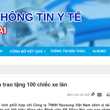
NH
CÔNG BỐ KẾT QUẢ
THÔNG TIN ĐẤU THẦU
ALBUMS
▼
rao tặng 100 chiếc xe lăn
Xem với cỡ chữ
 tỉnh phối hợp với Công ty TNHH Hyosung Việt Nam (đơn vị tài 
 trị giá 300 triệu đồng cho Bệnh viện ĐK Đồng Nai, các nạn nhâ