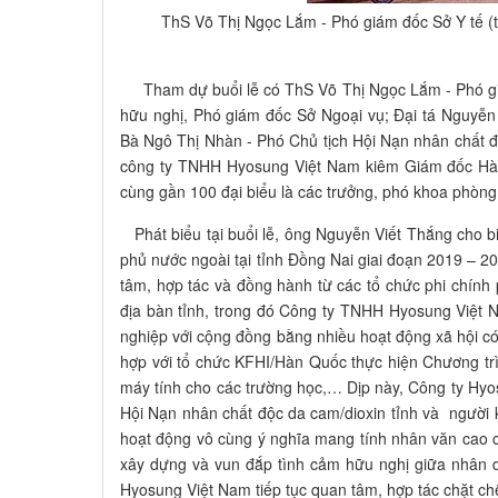
ThS Võ Thị Ngọc Lắm - Phó giám đốc Sở Y tế (th
Tham dự buổi lễ có ThS Võ Thị Ngọc Lắm - Phó giám
hữu nghị, Phó giám đốc Sở Ngoại vụ; Đại tá Nguyễn
Bà Ngô Thị Nhàn - Phó Chủ tịch Hội Nạn nhân chất 
công ty TNHH Hyosung Việt Nam kiêm Giám đốc Hà
cùng gần 100 đại biểu là các trưởng, phó khoa phòng
Phát biểu tại buổi lễ, ông Nguyễn Viết Thắng cho bi
phủ nước ngoài tại tỉnh Đồng Nai giai đoạn 2019 – 2
tâm, hợp tác và đồng hành từ các tổ chức phi chính
địa bàn tỉnh, trong đó Công ty TNHH Hyosung Việt 
nghiệp với cộng đồng bằng nhiều hoạt động xã hội có
hợp với tổ chức KFHI/Hàn Quốc thực hiện Chương trìn
máy tính cho các trường học,… Dịp này, Công ty Hyos
Hội Nạn nhân chất độc da cam/dioxin tỉnh và người k
hoạt động vô cùng ý nghĩa mang tính nhân văn cao c
xây dựng và vun đắp tình cảm hữu nghị giữa nhân d
Hyosung Việt Nam tiếp tục quan tâm, hợp tác chặt chẽ