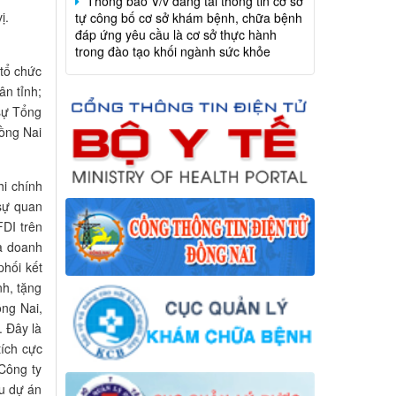
đáp ứng yêu cầu là cơ sở thực hành
ị.
trong đào tạo khối ngành sức khỏe
Thông báo V/v đăng tải thông tin cơ sở
tổ chức
tự công bố cơ sở khám bệnh, chữa bệnh
đáp ứng yêu cầu là cơ sở thực hành
n tỉnh;
trong đào tạo khối ngành sức khỏe
sự Tổng
ồng Nai
hi chính
 sự quan
FDI trên
a doanh
phối kết
nh, tặng
ồng Nai,
. Đây là
ích cực
Công ty
ều dự án