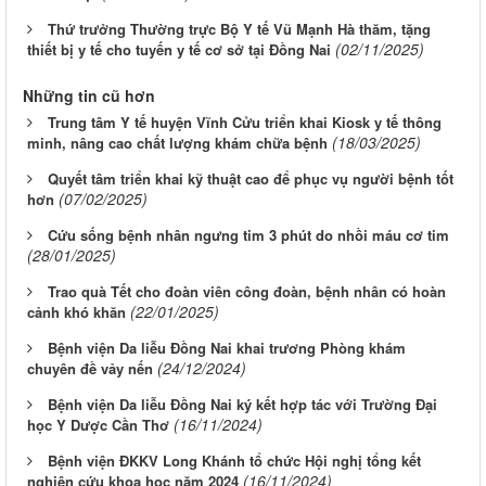
Thứ trưởng Thường trực Bộ Y tế Vũ Mạnh Hà thăm, tặng
(02/11/2025)
thiết bị y tế cho tuyến y tế cơ sở tại Đồng Nai
Những tin cũ hơn
Trung tâm Y tế huyện Vĩnh Cửu triển khai Kiosk y tế thông
(18/03/2025)
minh, nâng cao chất lượng khám chữa bệnh
Quyết tâm triển khai kỹ thuật cao để phục vụ người bệnh tốt
(07/02/2025)
hơn
Cứu sống bệnh nhân ngưng tim 3 phút do nhồi máu cơ tim
(28/01/2025)
Trao quà Tết cho đoàn viên công đoàn, bệnh nhân có hoàn
(22/01/2025)
cảnh khó khăn
Bệnh viện Da liễu Đồng Nai khai trương Phòng khám
(24/12/2024)
chuyên đề vảy nến
Bệnh viện Da liễu Đồng Nai ký kết hợp tác với Trường Đại
(16/11/2024)
học Y Dược Cần Thơ
Bệnh viện ĐKKV Long Khánh tổ chức Hội nghị tổng kết
(16/11/2024)
nghiên cứu khoa học năm 2024