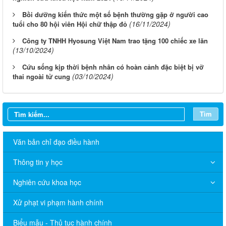
Bồi dưỡng kiến thức một số bệnh thường gặp ở người cao
(16/11/2024)
tuổi cho 80 hội viên Hội chữ thập đỏ
Công ty TNHH Hyosung Việt Nam trao tặng 100 chiếc xe lăn
(13/10/2024)
Cứu sống kịp thời bệnh nhân có hoàn cảnh đặc biệt bị vỡ
(03/10/2024)
thai ngoài tử cung
Tìm
Văn bản chỉ đạo điều hành
Thông tin y học
THÔNG BÁO V/v niêm yết công bố Danh mục thủ tục hành
chính sửa đổi, bổ sung trong lĩnh vực phòng bệnh và an toàn
Nghiên cứu khoa học
thực phẩm thuộc phạm vi quản lý của Sở Y tế thành phố Đồng
Nai
Xử phạt vi phạm hành chính
THÔNG BÁO Về việc niêm yết thủ tục hành chính bằng mã
Biểu mẫu - Thủ tục hành chính
QR-Code