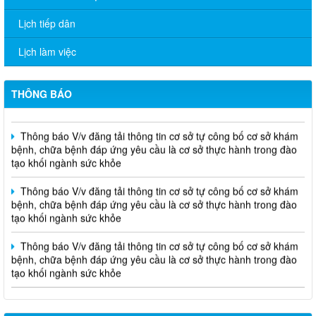
Lịch tiếp dân
Thông báo V/v đăng tải thông tin cơ sở tự công bố cơ sở khám
bệnh, chữa bệnh đáp ứng yêu cầu là cơ sở thực hành trong đào
Lịch làm việc
tạo khối ngành sức khỏe
THÔNG CÁO BÁO CHÍ Văn bản quy phạm pháp luật do Ủy ban
THÔNG BÁO
nhân dân thành phố ban hành trong lĩnh vực Y tế
Thông báo V/v đăng tải thông tin cơ sở tự công bố cơ sở khám
bệnh, chữa bệnh đáp ứng yêu cầu là cơ sở thực hành trong đào
tạo khối ngành sức khỏe
Thông báo V/v đăng tải thông tin cơ sở tự công bố cơ sở khám
bệnh, chữa bệnh đáp ứng yêu cầu là cơ sở thực hành trong đào
tạo khối ngành sức khỏe
Thông báo V/v đăng tải thông tin cơ sở tự công bố cơ sở khám
bệnh, chữa bệnh đáp ứng yêu cầu là cơ sở thực hành trong đào
tạo khối ngành sức khỏe