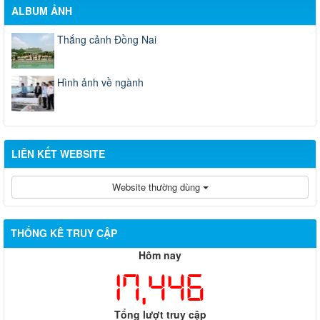
ALBUM ẢNH
Thắng cảnh Đồng Nai
Hình ảnh về ngành
LIÊN KẾT WEBSITE
Website thường dùng
THỐNG KÊ TRUY CẬP
Hôm nay
17,446
Tổng lượt truy cập