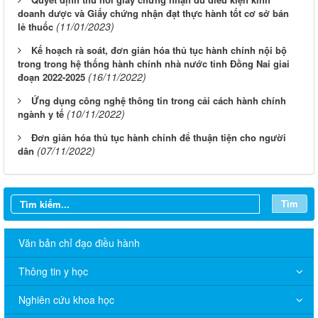
doanh dược và Giấy chứng nhận đạt thực hành tốt cơ sở bán
(11/01/2023)
lẻ thuốc
Kế hoạch rà soát, đơn giản hóa thủ tục hành chính nội bộ
trong trong hệ thống hành chính nhà nước tỉnh Đồng Nai giai
(16/11/2022)
đoạn 2022-2025
Ứng dụng công nghệ thông tin trong cải cách hành chính
(10/11/2022)
ngành y tế
Đơn giản hóa thủ tục hành chính để thuận tiện cho người
(07/11/2022)
dân
Tìm
THÔNG BÁO V/v niêm yết công bố Danh mục thủ tục hành
chính sửa đổi, bổ sung trong lĩnh vực phòng bệnh và an toàn
thực phẩm thuộc phạm vi quản lý của Sở Y tế thành phố Đồng
Văn bản chỉ đạo điều hành
Nai
Thông tin y học
THÔNG BÁO Về việc niêm yết thủ tục hành chính bằng mã
QR-Code
Nghiên cứu khoa học