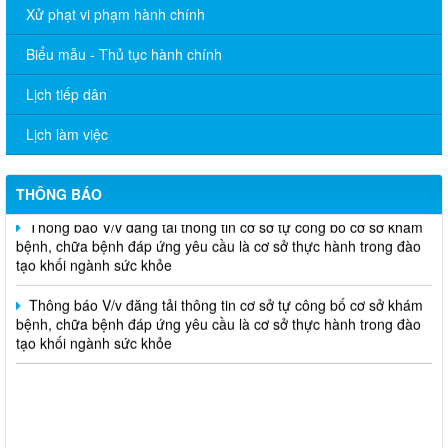
Thông báo V/v đăng tải thông tin cơ sở tự công bố cơ sở khám
Xử phạt vi phạm hành chính
bệnh, chữa bệnh đáp ứng yêu cầu là cơ sở thực hành trong đào
tạo khối ngành sức khỏe
Biểu mẫu - Thủ tục hành chính
THÔNG CÁO BÁO CHÍ Văn bản quy phạm pháp luật do Ủy ban
Lịch tiếp dân
nhân dân thành phố ban hành trong lĩnh vực Y tế
Lịch làm việc
Thông báo V/v đăng tải thông tin cơ sở tự công bố cơ sở khám
bệnh, chữa bệnh đáp ứng yêu cầu là cơ sở thực hành trong đào
tạo khối ngành sức khỏe
THÔNG BÁO
Thông báo V/v đăng tải thông tin cơ sở tự công bố cơ sở khám
bệnh, chữa bệnh đáp ứng yêu cầu là cơ sở thực hành trong đào
tạo khối ngành sức khỏe
Thông báo V/v đăng tải thông tin cơ sở tự công bố cơ sở khám
bệnh, chữa bệnh đáp ứng yêu cầu là cơ sở thực hành trong đào
tạo khối ngành sức khỏe