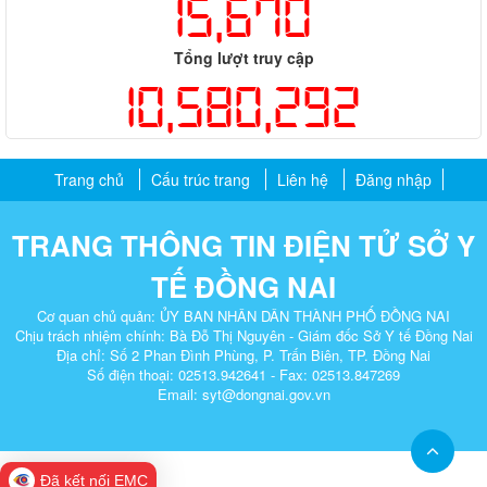
15,670
Tổng lượt truy cập
10,580,292
Trang chủ
Cấu trúc trang
Liên hệ
Đăng nhập
TRANG THÔNG TIN ĐIỆN TỬ SỞ Y
TẾ ĐỒNG NAI
Cơ quan chủ quản: ỦY BAN NHÂN DÂN THÀNH PHỐ ĐỒNG NAI
Chịu trách nhiệm chính: Bà Đỗ Thị Nguyên - Giám đốc Sở Y tế Đồng Nai
Địa chỉ: Số 2 Phan Đình Phùng, P. Trấn Biên, TP. Đồng Nai​
Số điện thoại: 02513.942641 - Fax: 02513.847269
Email: syt@dongnai.gov.vn
Đã kết nối EMC