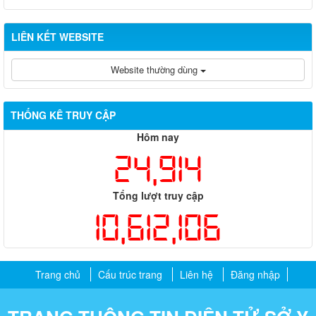
LIÊN KẾT WEBSITE
Website thường dùng
THỐNG KÊ TRUY CẬP
Hôm nay
24,914
Tổng lượt truy cập
10,612,106
Trang chủ
Cấu trúc trang
Liên hệ
Đăng nhập