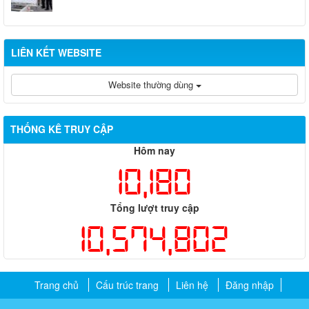
LIÊN KẾT WEBSITE
Website thường dùng
THỐNG KÊ TRUY CẬP
Hôm nay
10,180
Tổng lượt truy cập
10,574,802
Trang chủ
Cấu trúc trang
Liên hệ
Đăng nhập