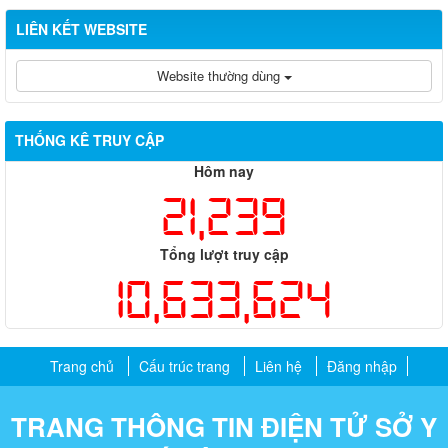
LIÊN KẾT WEBSITE
Website thường dùng
THỐNG KÊ TRUY CẬP
Hôm nay
21,239
Tổng lượt truy cập
10,633,624
Trang chủ
Cấu trúc trang
Liên hệ
Đăng nhập
TRANG THÔNG TIN ĐIỆN TỬ SỞ Y