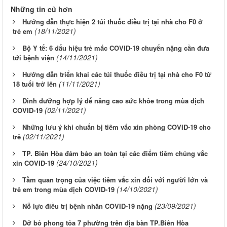
Những tin cũ hơn
Hướng dẫn thực hiện 2 túi thuốc điều trị tại nhà cho F0 ở
(18/11/2021)
trẻ em
Bộ Y tế: 6 dấu hiệu trẻ mắc COVID-19 chuyển nặng cần đưa
(14/11/2021)
tới bệnh viện
Hướng dẫn triển khai các túi thuốc điều trị tại nhà cho F0 từ
(11/11/2021)
18 tuổi trở lên
Dinh dưỡng hợp lý để nâng cao sức khỏe trong mùa dịch
(02/11/2021)
COVID-19
Những lưu ý khi chuẩn bị tiêm vắc xin phòng COVID-19 cho
(02/11/2021)
trẻ
TP. Biên Hòa đảm bảo an toàn tại các điểm tiêm chủng vắc
(24/10/2021)
xin COVID-19
Tầm quan trọng của việc tiêm vắc xin đối với người lớn và
(14/10/2021)
trẻ em trong mùa dịch COVID-19
(23/09/2021)
Nỗ lực điều trị bệnh nhân COVID-19 nặng
Dỡ bỏ phong tỏa 7 phường trên địa bàn TP.Biên Hòa