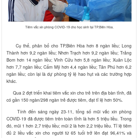
Tiêm vắc xin phòng COVID-19 cho học sinh tại TP.Biên Hòa.
Cụ thể, phân bổ cho TP.Biên Hòa hơn 8 ngàn liều; Long
Thành hơn 9,2 ngàn liều; Nhơn Trạch hơn 9,2 ngàn liều; Trảng
Bom hơn 14 ngàn liều; Vĩnh Cửu hơn 5,8 ngàn liều; Xuân Lộc
hơn 7,7 ngàn liều; Cẩm Mỹ hơn 4,4 ngàn liều; Tân Phú hơn 6,2
ngàn liều; còn lại là dự phòng tỷ lệ hao hụt và các trường hợp
khác.
Qua 2 đợt triển khai tiêm vắc xin cho trẻ trên địa bàn tỉnh, đã
có gần 150 ngàn/298 ngàn trẻ được tiêm, đạt tỉ lệ hơn 50%.
Tính đến sáng ngày 23-11, tổng số mũi vắc xin phòng
COVID-19 đã được tiêm trên toàn tỉnh là hơn 5 triệu liều. Trong
đó, mũi 1 hơn 2,7 triệu liều; mũi 2 là hơn 2,2 triệu liều. Tỉ lệ tiêm
đủ 2 liều vắc xin cho người từ 65 tuổi trở lên đạt 96,41% và