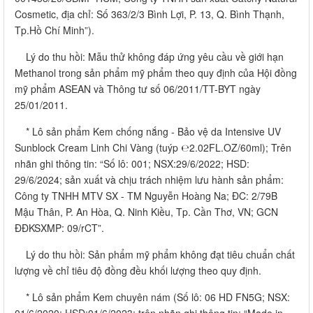
Cosmetic, địa chỉ: Số 363/2/3 Bình Lợi, P. 13, Q. Bình Thạnh,
Tp.Hồ Chí Minh”).
Lý do thu hồi: Mẫu thử không đáp ứng yêu cầu về giới hạn
Methanol trong sản phẩm mỹ phẩm theo quy định của Hội đồng
mỹ phẩm ASEAN và Thông tư số 06/2011/TT-BYT ngày
25/01/2011.
* Lô sản phẩm Kem chống nắng - Bảo vệ da Intensive UV
Sunblock Cream Linh Chi Vàng (tuýp ℮2.02FL.OZ/60ml); Trên
nhãn ghi thông tin: “Số lô: 001; NSX:29/6/2022; HSD:
29/6/2024; sản xuất và chịu trách nhiệm lưu hành sản phẩm:
Công ty TNHH MTV SX - TM Nguyễn Hoàng Na; ĐC: 2/79B
Mậu Thân, P. An Hòa, Q. Ninh Kiều, Tp. Cần Thơ, VN; GCN
ĐĐKSXMP: 09/rCT”.
Lý do thu hồi: Sản phẩm mỹ phẩm không đạt tiêu chuẩn chất
lượng về chỉ tiêu độ đồng đều khối lượng theo quy định.
* Lô sản phẩm Kem chuyên nám (Số lô: 06 HD FN5G; NSX:
01/6/2020; HSD:01/6/2023; trên nhãn ghi thông tin: “Made in