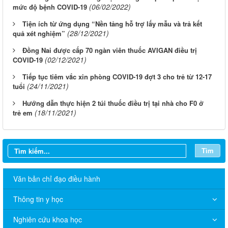
(06/02/2022)
mức độ bệnh COVID-19
Tiện ích từ ứng dụng “Nền tảng hỗ trợ lấy mẫu và trả kết
(28/12/2021)
quả xét nghiệm”
Đồng Nai được cấp 70 ngàn viên thuốc AVIGAN điều trị
(02/12/2021)
COVID-19
Tiếp tục tiêm vắc xin phòng COVID-19 đợt 3 cho trẻ từ 12-17
(24/11/2021)
tuổi
Hướng dẫn thực hiện 2 túi thuốc điều trị tại nhà cho F0 ở
(18/11/2021)
trẻ em
Tìm
Văn bản chỉ đạo điều hành
THÔNG BÁO V/v niêm yết công bố Danh mục thủ tục hành
Thông tin y học
chính sửa đổi, bổ sung trong lĩnh vực phòng bệnh và an toàn
thực phẩm thuộc phạm vi quản lý của Sở Y tế thành phố Đồng
Nghiên cứu khoa học
Nai