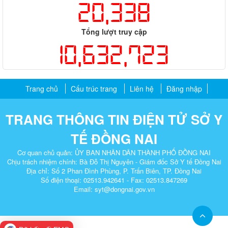
20,338
Tổng lượt truy cập
10,632,723
Trang chủ
Cấu trúc trang
Liên hệ
Đăng nhập
TRANG THÔNG TIN ĐIỆN TỬ SỞ Y
TẾ ĐỒNG NAI
Cơ quan chủ quản: ỦY BAN NHÂN DÂN THÀNH PHỐ ĐỒNG NAI
Chịu trách nhiệm chính: Bà Đỗ Thị Nguyên - Giám đốc Sở Y tế Đồng Nai
Địa chỉ: Số 2 Phan Đình Phùng, P. Trấn Biên, TP. Đồng Nai​
Số điện thoại: 02513.942641 - Fax: 02513.847269
Email: syt@dongnai.gov.vn