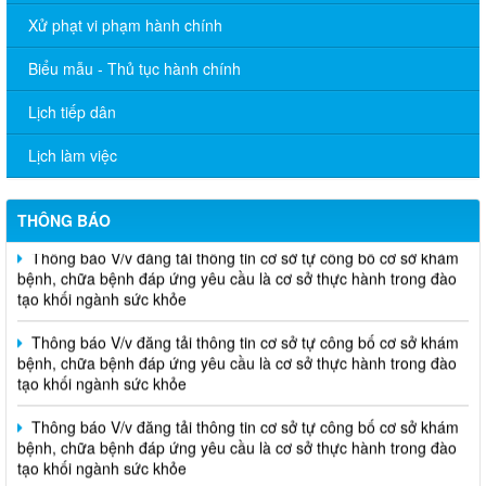
Xử phạt vi phạm hành chính
THÔNG BÁO Về việc niêm yết thủ tục hành chính bằng mã
QR-Code
Biểu mẫu - Thủ tục hành chính
Thông báo V/v đăng tải thông tin cơ sở tự công bố cơ sở khám
Lịch tiếp dân
bệnh, chữa bệnh đáp ứng yêu cầu là cơ sở thực hành trong đào
tạo khối ngành sức khỏe
Lịch làm việc
THÔNG CÁO BÁO CHÍ Văn bản quy phạm pháp luật do Ủy ban
nhân dân thành phố ban hành trong lĩnh vực Y tế
THÔNG BÁO
Thông báo V/v đăng tải thông tin cơ sở tự công bố cơ sở khám
bệnh, chữa bệnh đáp ứng yêu cầu là cơ sở thực hành trong đào
tạo khối ngành sức khỏe
Thông báo V/v đăng tải thông tin cơ sở tự công bố cơ sở khám
bệnh, chữa bệnh đáp ứng yêu cầu là cơ sở thực hành trong đào
tạo khối ngành sức khỏe
Thông báo V/v đăng tải thông tin cơ sở tự công bố cơ sở khám
bệnh, chữa bệnh đáp ứng yêu cầu là cơ sở thực hành trong đào
tạo khối ngành sức khỏe