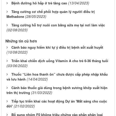
(13/04/2023)
Bệnh đường hô hấp ở trẻ tăng cao
Tăng cường cơ chế phối hợp quản lý người điều trị
(28/05/2023)
Methadone
Tăng cường hỗ trợ nuôi con bằng sữa mẹ tại nơi làm việc
(02/08/2023)
Những tin cũ hơn
Cảnh báo nguy hiểm khi tự ý điều trị bệnh sốt xuất huyết
(10/08/2022)
Triển khai chiến dịch uống Vitamin A cho trẻ 6-36 tháng tuổi
(03/06/2022)
Thuốc “Liên hoa thanh ôn” chưa được cấp phép nhập khẩu
(14/04/2022)
và lưu hành
Cảnh báo thuốc giả dùng trong bệnh xương khớp xuất hiện
(31/03/2022)
trên thị trường
Tiếp tục triển khai các hoạt động Dự án 'Mắt sáng cho cuộc
(21/02/2022)
đời'
Bổ sung nhóm F0 không triệu chứng vào phần phân loại