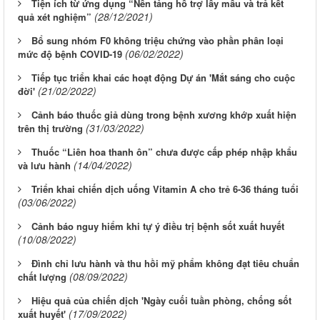
Tiện ích từ ứng dụng “Nền tảng hỗ trợ lấy mẫu và trả kết
(28/12/2021)
quả xét nghiệm”
Bổ sung nhóm F0 không triệu chứng vào phần phân loại
(06/02/2022)
mức độ bệnh COVID-19
Tiếp tục triển khai các hoạt động Dự án 'Mắt sáng cho cuộc
(21/02/2022)
đời'
Cảnh báo thuốc giả dùng trong bệnh xương khớp xuất hiện
(31/03/2022)
trên thị trường
Thuốc “Liên hoa thanh ôn” chưa được cấp phép nhập khẩu
(14/04/2022)
và lưu hành
Triển khai chiến dịch uống Vitamin A cho trẻ 6-36 tháng tuổi
(03/06/2022)
Cảnh báo nguy hiểm khi tự ý điều trị bệnh sốt xuất huyết
(10/08/2022)
Đình chỉ lưu hành và thu hồi mỹ phẩm không đạt tiêu chuẩn
(08/09/2022)
chất lượng
Hiệu quả của chiến dịch 'Ngày cuối tuần phòng, chống sốt
(17/09/2022)
xuất huyết'