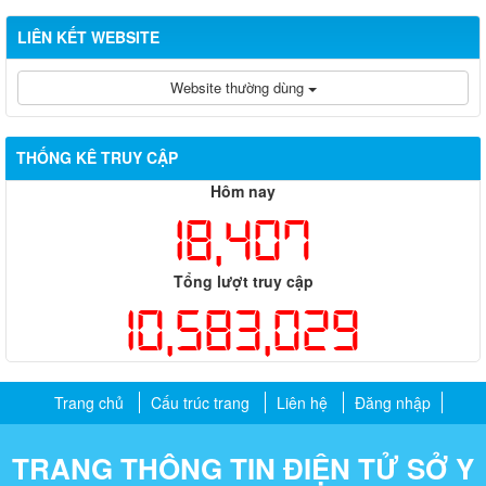
LIÊN KẾT WEBSITE
Website thường dùng
THỐNG KÊ TRUY CẬP
Hôm nay
18,407
Tổng lượt truy cập
10,583,029
Trang chủ
Cấu trúc trang
Liên hệ
Đăng nhập
TRANG THÔNG TIN ĐIỆN TỬ SỞ Y