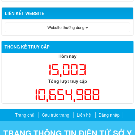
LIÊN KẾT WEBSITE
Website thường dùng
THỐNG KÊ TRUY CẬP
Hôm nay
15,003
Tổng lượt truy cập
10,654,988
Trang chủ
Cấu trúc trang
Liên hệ
Đăng nhập
TRANG THÔNG TIN ĐIỆN TỬ SỞ Y