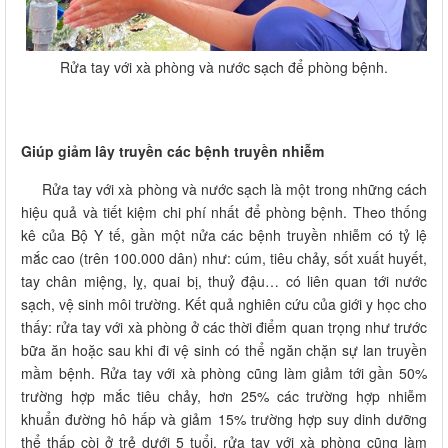
Rửa tay với xà phòng và nước sạch để phòng bệnh.
Giúp giảm lây truyền các bệnh truyền nhiễm
Rửa tay với xà phòng và nước sạch là một trong những cách
hiệu quả và tiết kiệm chi phí nhất để phòng bệnh. Theo thống
kê của Bộ Y tế, gần một nửa các bệnh truyền nhiễm có tỷ lệ
mắc cao (trên 100.000 dân) như: cúm, tiêu chảy, sốt xuất huyết,
tay chân miệng, lỵ, quai bị, thuỷ đậu… có liên quan tới nước
sạch, vệ sinh môi trường. Kết quả nghiên cứu của giới y học cho
thấy: rửa tay với xà phòng ở các thời điểm quan trọng như trước
bữa ăn hoặc sau khi đi vệ sinh có thể ngăn chặn sự lan truyền
mầm bệnh. Rửa tay với xà phòng cũng làm giảm tới gần 50%
trường hợp mắc tiêu chảy, hơn 25% các trường hợp nhiễm
khuẩn đường hô hấp và giảm 15% trường hợp suy dinh dưỡng
thể thấp còi ở trẻ dưới 5 tuổi, rửa tay với xà phòng cũng làm