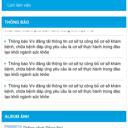
bệnh, chữa bệnh đáp ứng yêu cầu là cơ sở thực hành trong đào
Lịch làm việc
tạo khối ngành sức khỏe
THÔNG CÁO BÁO CHÍ Văn bản quy phạm pháp luật do Ủy ban
THÔNG BÁO
nhân dân thành phố ban hành trong lĩnh vực Y tế
Thông báo V/v đăng tải thông tin cơ sở tự công bố cơ sở khám
bệnh, chữa bệnh đáp ứng yêu cầu là cơ sở thực hành trong đào
tạo khối ngành sức khỏe
Thông báo V/v đăng tải thông tin cơ sở tự công bố cơ sở khám
bệnh, chữa bệnh đáp ứng yêu cầu là cơ sở thực hành trong đào
tạo khối ngành sức khỏe
Thông báo V/v đăng tải thông tin cơ sở tự công bố cơ sở khám
bệnh, chữa bệnh đáp ứng yêu cầu là cơ sở thực hành trong đào
tạo khối ngành sức khỏe
ALBUM ẢNH
Thắng cảnh Đồng Nai