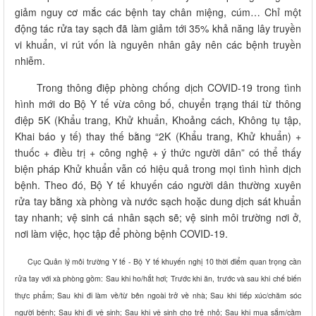
giảm nguy cơ mắc các bệnh tay chân miệng, cúm… Chỉ một
động tác rửa tay sạch đã làm giảm tới 35% khả năng lây truyền
vi khuẩn, vi rút vốn là nguyên nhân gây nên các bệnh truyền
nhiễm.
Trong thông điệp phòng chống dịch COVID-19 trong tình
hình mới do Bộ Y tế vừa công bố, chuyển trạng thái từ thông
điệp 5K (Khẩu trang, Khử khuẩn, Khoảng cách, Không tụ tập,
Khai báo y tế) thay thế bằng “2K (Khẩu trang, Khử khuẩn) +
thuốc + điều trị + công nghệ + ý thức người dân” có thể thấy
biện pháp Khử khuẩn vẫn có hiệu quả trong mọi tình hình dịch
bệnh. Theo đó, Bộ Y tế khuyến cáo người dân thường xuyên
rửa tay bằng xà phòng và nước sạch hoặc dung dịch sát khuẩn
tay nhanh; vệ sinh cá nhân sạch sẽ; vệ sinh môi trường nơi ở,
nơi làm việc, học tập để phòng bệnh COVID-19.
Cục Quản lý môi trường Y tế - Bộ Y tế khuyến nghị 10 thời điểm quan trọng cần
rửa tay với xà phòng gồm: Sau khi ho/hắt hơi; Trước khi ăn, trước và sau khi chế biến
thực phẩm; Sau khi đi làm về/từ bên ngoài trở về nhà; Sau khi tiếp xúc/chăm sóc
người bệnh; Sau khi đi vệ sinh; Sau khi vệ sinh cho trẻ nhỏ; Sau khi mua sắm/cầm