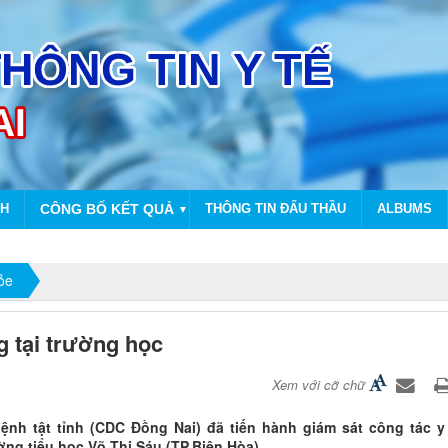
NH
CÔNG BỐ KẾT QUẢ
THÔNG TIN ĐẤU THẦU
ALBUMS
▼
ỏe
g tại trường học
Xem với cỡ chữ
nh tật tỉnh (CDC Đồng Nai) đã tiến hành giám sát công tác y
ờng tiểu học Võ Thị Sáu (TP.Biên Hòa).