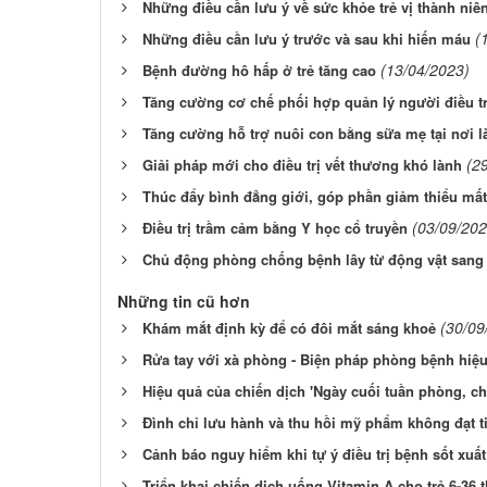
Những điều cần lưu ý về sức khỏe trẻ vị thành niê
(
Những điều cần lưu ý trước và sau khi hiến máu
(13/04/2023)
Bệnh đường hô hấp ở trẻ tăng cao
Tăng cường cơ chế phối hợp quản lý người điều t
Tăng cường hỗ trợ nuôi con bằng sữa mẹ tại nơi l
(2
Giải pháp mới cho điều trị vết thương khó lành
Thúc đẩy bình đẳng giới, góp phần giảm thiểu mất 
(03/09/202
Điều trị trầm cảm bằng Y học cổ truyền
Chủ động phòng chống bệnh lây từ động vật sang
Những tin cũ hơn
(30/09
Khám mắt định kỳ để có đôi mắt sáng khoẻ
Rửa tay với xà phòng - Biện pháp phòng bệnh hiệu
Hiệu quả của chiến dịch 'Ngày cuối tuần phòng, ch
Đình chỉ lưu hành và thu hồi mỹ phẩm không đạt t
Cảnh báo nguy hiểm khi tự ý điều trị bệnh sốt xuất
Triển khai chiến dịch uống Vitamin A cho trẻ 6-36 