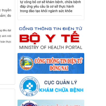
trong đào tạo khối ngành sức khỏe
c truyền
phẩm; đo
ng đều đạt
ệ sinh môi
 toàn thực