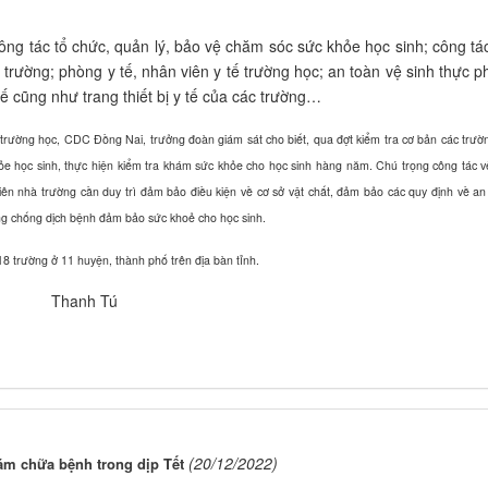
ng tác tổ chức, quản lý, bảo vệ chăm sóc sức khỏe học sinh; công tá
trường; phòng y tế, nhân viên y tế trường học; an toàn vệ sinh thực 
tế cũng như trang thiết bị y tế của các trường…
ờng học, CDC Đồng Nai, trưởng đoàn giám sát cho biết, qua đợt kiểm tra cơ bản các trườ
ỏe học sinh, thực hiện kiểm tra khám sức khỏe cho học sinh hàng năm. Chú trọng công tác v
 nhiên nhà trường cần duy trì đảm bảo điều kiện về cơ sở vật chất, đảm bảo các quy định về an
òng chống dịch bệnh đảm bảo sức khoẻ cho học sinh.
18 trường ở 11 huyện, thành phố trên địa bàn tỉnh.
Thanh Tú
(20/12/2022)
m chữa bệnh trong dịp Tết