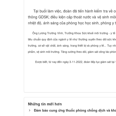
Tại buổi làm việc, đoàn đã tiến hành kiểm tra về cô
thông GDSK; điều kiện cấp thoát nước và vệ sinh môi 
nhiệt độ, ánh sáng của phòng học học sinh, phòng y 
Ông Lương Trường Vĩnh, Trưởng Khoa Sức khoẻ môi trường - y tế trư
tiêu chuẩn quy định của ngành y tế như thường xuyên theo dõi sức kh
trường, cơ sở vật chất, ánh sáng, trang thiết bị và phòng y tế... Tuy
phẩm, vệ sinh môi trường. Tăng cường theo dõi, giám sát công tác ph
Được biết, từ nay đến ngày 3-11-2022, đoàn tiếp tục giám sát tại 
Những tin mới hơn
Đảm bảo cung ứng thuốc phòng chống dịch và khá