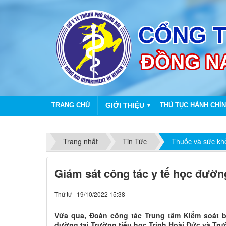
TRANG CHỦ
GIỚI THIỆU
THỦ TỤC HÀNH CHÍ
▼
Trang nhất
Tin Tức
Thuốc và sức kh
Giám sát công tác y tế học đườn
Thứ tư - 19/10/2022 15:38
Vừa qua, Đoàn công tác Trung tâm Kiểm soát bệ
đường tại Trường tiểu học Trịnh Hoài Đức và Trư