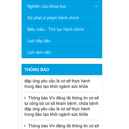
Nghiên cứu khoa học
Thông báo V/v đăng tải thông tin cơ sở
tự công bố cơ sở khám bệnh, chữa bệnh
Xử phạt vi phạm hành chính
đáp ứng yêu cầu là cơ sở thực hành
trong đào tạo khối ngành sức khỏe
Biểu mẫu - Thủ tục hành chính
THÔNG CÁO BÁO CHÍ Văn bản quy
Lịch tiếp dân
phạm pháp luật do Ủy ban nhân dân
thành phố ban hành trong lĩnh vực Y tế
Lịch làm việc
Thông báo V/v đăng tải thông tin cơ sở
tự công bố cơ sở khám bệnh, chữa bệnh
THÔNG BÁO
đáp ứng yêu cầu là cơ sở thực hành
trong đào tạo khối ngành sức khỏe
Thông báo V/v đăng tải thông tin cơ sở
tự công bố cơ sở khám bệnh, chữa bệnh
đáp ứng yêu cầu là cơ sở thực hành
trong đào tạo khối ngành sức khỏe
Thông báo V/v đăng tải thông tin cơ sở
tự công bố cơ sở khám bệnh, chữa bệnh
đáp ứng yêu cầu là cơ sở thực hành