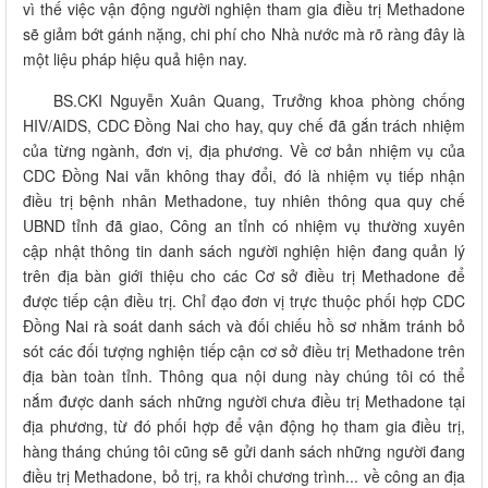
vì thế việc vận động người nghiện tham gia điều trị Methadone
sẽ giảm bớt gánh nặng, chi phí cho Nhà nước mà rõ ràng đây là
một liệu pháp hiệu quả hiện nay.
BS.CKI Nguyễn Xuân Quang, Trưởng khoa phòng chống
HIV/AIDS, CDC Đồng Nai cho hay, quy chế đã gắn trách nhiệm
của từng ngành, đơn vị, địa phương. Về cơ bản nhiệm vụ của
CDC Đồng Nai vẫn không thay đổi, đó là nhiệm vụ tiếp nhận
điều trị bệnh nhân Methadone, tuy nhiên thông qua quy chế
UBND tỉnh đã giao, Công an tỉnh có nhiệm vụ thường xuyên
cập nhật thông tin danh sách người nghiện hiện đang quản lý
trên địa bàn giới thiệu cho các Cơ sở điều trị Methadone để
được tiếp cận điều trị. Chỉ đạo đơn vị trực thuộc phối hợp CDC
Đồng Nai rà soát danh sách và đối chiếu hồ sơ nhằm tránh bỏ
sót các đối tượng nghiện tiếp cận cơ sở điều trị Methadone trên
địa bàn toàn tỉnh. Thông qua nội dung này chúng tôi có thể
nắm được danh sách những người chưa điều trị Methadone tại
địa phương, từ đó phối hợp để vận động họ tham gia điều trị,
hàng tháng chúng tôi cũng sẽ gửi danh sách những người đang
điều trị Methadone, bỏ trị, ra khỏi chương trình... về công an địa