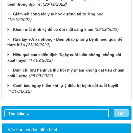
(20/12/2022)
bệnh trong dịp Tết
Giám sát công tác y tế học đường tại trường học
(19/10/2022)
(30/09/2022)
Khám mắt định kỳ để có đôi mắt sáng khoẻ
Rửa tay với xà phòng - Biện pháp phòng bệnh hiệu quả, dễ
(23/09/2022)
thực hiện
Hiệu quả của chiến dịch 'Ngày cuối tuần phòng, chống sốt
(17/09/2022)
xuất huyết'
Đình chỉ lưu hành và thu hồi mỹ phẩm không đạt tiêu chuẩn
(08/09/2022)
chất lượng
Cảnh báo nguy hiểm khi tự ý điều trị bệnh sốt xuất huyết
(10/08/2022)
Tìm
THÔNG BÁO V/v niêm yết công bố Danh mục thủ tục hành
Văn bản chỉ đạo điều hành