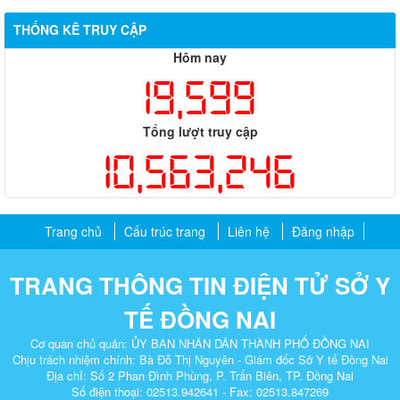
THỐNG KÊ TRUY CẬP
Hôm nay
19,599
Tổng lượt truy cập
10,563,246
Trang chủ
Cấu trúc trang
Liên hệ
Đăng nhập
TRANG THÔNG TIN ĐIỆN TỬ SỞ Y
TẾ ĐỒNG NAI
Cơ quan chủ quản: ỦY BAN NHÂN DÂN THÀNH PHỐ ĐỒNG NAI
Chịu trách nhiệm chính: Bà Đỗ Thị Nguyên - Giám đốc Sở Y tế Đồng Nai
Địa chỉ: Số 2 Phan Đình Phùng, P. Trấn Biên, TP. Đồng Nai​
Số điện thoại: 02513.942641 - Fax: 02513.847269