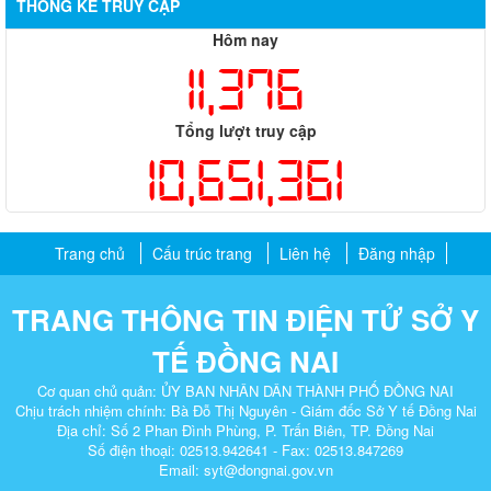
THỐNG KÊ TRUY CẬP
Hôm nay
11,376
Tổng lượt truy cập
10,651,361
Trang chủ
Cấu trúc trang
Liên hệ
Đăng nhập
TRANG THÔNG TIN ĐIỆN TỬ SỞ Y
TẾ ĐỒNG NAI
Cơ quan chủ quản: ỦY BAN NHÂN DÂN THÀNH PHỐ ĐỒNG NAI
Chịu trách nhiệm chính: Bà Đỗ Thị Nguyên - Giám đốc Sở Y tế Đồng Nai
Địa chỉ: Số 2 Phan Đình Phùng, P. Trấn Biên, TP. Đồng Nai​
Số điện thoại: 02513.942641 - Fax: 02513.847269
Email: syt@dongnai.gov.vn