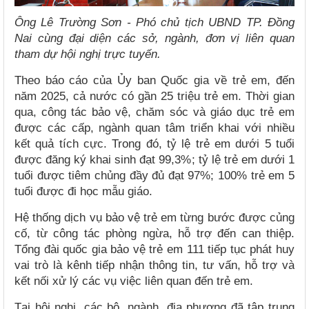
Ông Lê Trường Sơn - Phó chủ tịch UBND TP. Đồng
Nai cùng đại diện các sở, ngành, đơn vị liên quan
tham dự hội nghị trực tuyến.
Theo báo cáo của Ủy ban Quốc gia về trẻ em, đến
năm 2025, cả nước có gần 25 triệu trẻ em. Thời gian
qua, công tác bảo vệ, chăm sóc và giáo dục trẻ em
được các cấp, ngành quan tâm triển khai với nhiều
kết quả tích cực. Trong đó, tỷ lệ trẻ em dưới 5 tuổi
được đăng ký khai sinh đạt 99,3%; tỷ lệ trẻ em dưới 1
tuổi được tiêm chủng đầy đủ đạt 97%; 100% trẻ em 5
tuổi được đi học mẫu giáo.
Hệ thống dịch vụ bảo vệ trẻ em từng bước được củng
cố, từ công tác phòng ngừa, hỗ trợ đến can thiệp.
Tổng đài quốc gia bảo vệ trẻ em 111 tiếp tục phát huy
vai trò là kênh tiếp nhận thông tin, tư vấn, hỗ trợ và
kết nối xử lý các vụ việc liên quan đến trẻ em.
Tại hội nghị, các bộ, ngành, địa phương đã tập trung