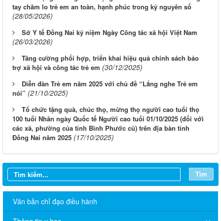
tay chăm lo trẻ em an toàn, hạnh phúc trong kỷ nguyên số
(28/05/2026)
Sở Y tế Đồng Nai kỷ niệm Ngày Công tác xã hội Việt Nam
(26/03/2026)
Tăng cường phối hợp, triển khai hiệu quả chính sách bảo
(30/12/2025)
trợ xã hội và công tác trẻ em
Diễn đàn Trẻ em năm 2025 với chủ đề “Lắng nghe Trẻ em
(21/10/2025)
nói”
Tổ chức tặng quà, chúc thọ, mừng thọ người cao tuổi thọ
100 tuổi Nhân ngày Quốc tế Người cao tuổi 01/10/2025 (đối với
các xã, phường của tỉnh Bình Phước cũ) trên địa bàn tỉnh
(17/10/2025)
Đồng Nai năm 2025
Tìm
THÔNG BÁO V/v niêm yết công bố Danh mục thủ tục hành
Văn bản chỉ đạo điều hành
chính sửa đổi, bổ sung trong lĩnh vực phòng bệnh và an toàn
thực phẩm thuộc phạm vi quản lý của Sở Y tế thành phố Đồng