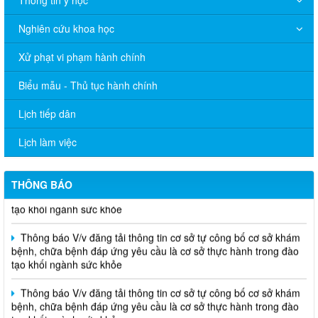
Thông tin y học
Nai
Nghiên cứu khoa học
THÔNG BÁO Về việc niêm yết thủ tục hành chính bằng mã
QR-Code
Xử phạt vi phạm hành chính
Thông báo V/v đăng tải thông tin cơ sở tự công bố cơ sở khám
Biểu mẫu - Thủ tục hành chính
bệnh, chữa bệnh đáp ứng yêu cầu là cơ sở thực hành trong đào
tạo khối ngành sức khỏe
Lịch tiếp dân
THÔNG CÁO BÁO CHÍ Văn bản quy phạm pháp luật do Ủy ban
nhân dân thành phố ban hành trong lĩnh vực Y tế
Lịch làm việc
Thông báo V/v đăng tải thông tin cơ sở tự công bố cơ sở khám
bệnh, chữa bệnh đáp ứng yêu cầu là cơ sở thực hành trong đào
THÔNG BÁO
tạo khối ngành sức khỏe
Thông báo V/v đăng tải thông tin cơ sở tự công bố cơ sở khám
bệnh, chữa bệnh đáp ứng yêu cầu là cơ sở thực hành trong đào
tạo khối ngành sức khỏe
Thông báo V/v đăng tải thông tin cơ sở tự công bố cơ sở khám
bệnh, chữa bệnh đáp ứng yêu cầu là cơ sở thực hành trong đào
tạo khối ngành sức khỏe