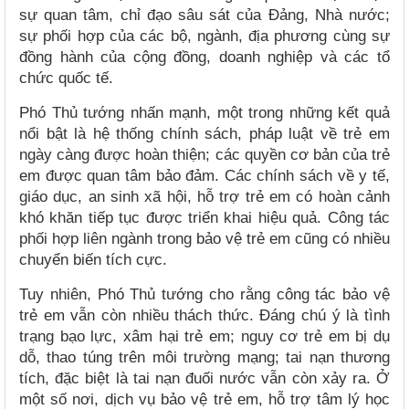
sự quan tâm, chỉ đạo sâu sát của Đảng, Nhà nước;
sự phối hợp của các bộ, ngành, địa phương cùng sự
đồng hành của cộng đồng, doanh nghiệp và các tổ
chức quốc tế.
Phó Thủ tướng nhấn mạnh, một trong những kết quả
nổi bật là hệ thống chính sách, pháp luật về trẻ em
ngày càng được hoàn thiện; các quyền cơ bản của trẻ
em được quan tâm bảo đảm. Các chính sách về y tế,
giáo dục, an sinh xã hội, hỗ trợ trẻ em có hoàn cảnh
khó khăn tiếp tục được triển khai hiệu quả. Công tác
phối hợp liên ngành trong bảo vệ trẻ em cũng có nhiều
chuyển biến tích cực.
Tuy nhiên, Phó Thủ tướng cho rằng công tác bảo vệ
trẻ em vẫn còn nhiều thách thức. Đáng chú ý là tình
trạng bạo lực, xâm hại trẻ em; nguy cơ trẻ em bị dụ
dỗ, thao túng trên môi trường mạng; tai nạn thương
tích, đặc biệt là tai nạn đuối nước vẫn còn xảy ra. Ở
một số nơi, dịch vụ bảo vệ trẻ em, hỗ trợ tâm lý học