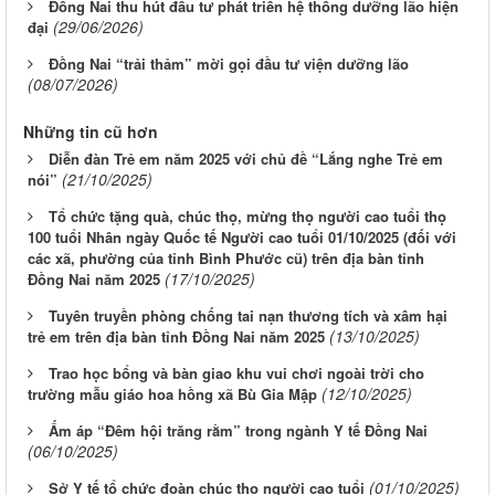
Đồng Nai thu hút đầu tư phát triển hệ thống dưỡng lão hiện
(29/06/2026)
đại
Đồng Nai “trải thảm” mời gọi đầu tư viện dưỡng lão
(08/07/2026)
Những tin cũ hơn
Diễn đàn Trẻ em năm 2025 với chủ đề “Lắng nghe Trẻ em
(21/10/2025)
nói”
Tổ chức tặng quà, chúc thọ, mừng thọ người cao tuổi thọ
100 tuổi Nhân ngày Quốc tế Người cao tuổi 01/10/2025 (đối với
các xã, phường của tỉnh Bình Phước cũ) trên địa bàn tỉnh
(17/10/2025)
Đồng Nai năm 2025
Tuyên truyền phòng chống tai nạn thương tích và xâm hại
(13/10/2025)
trẻ em trên địa bàn tỉnh Đồng Nai năm 2025
Trao học bổng và bàn giao khu vui chơi ngoài trời cho
(12/10/2025)
trường mẫu giáo hoa hồng xã Bù Gia Mập
Ấm áp “Đêm hội trăng rằm” trong ngành Y tế Đồng Nai
(06/10/2025)
(01/10/2025)
Sở Y tế tổ chức đoàn chúc thọ người cao tuổi