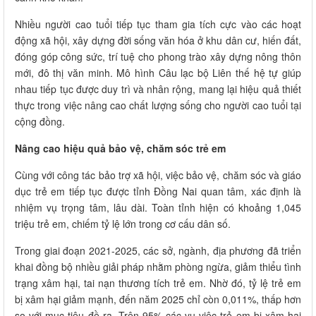
Nhiều người cao tuổi tiếp tục tham gia tích cực vào các hoạt
động xã hội, xây dựng đời sống văn hóa ở khu dân cư, hiến đất,
đóng góp công sức, trí tuệ cho phong trào xây dựng nông thôn
mới, đô thị văn minh. Mô hình Câu lạc bộ Liên thế hệ tự giúp
nhau tiếp tục được duy trì và nhân rộng, mang lại hiệu quả thiết
thực trong việc nâng cao chất lượng sống cho người cao tuổi tại
cộng đồng.
Nâng cao hiệu quả bảo vệ, chăm sóc trẻ em
Cùng với công tác bảo trợ xã hội, việc bảo vệ, chăm sóc và giáo
dục trẻ em tiếp tục được tỉnh Đồng Nai quan tâm, xác định là
nhiệm vụ trọng tâm, lâu dài. Toàn tỉnh hiện có khoảng 1,045
triệu trẻ em, chiếm tỷ lệ lớn trong cơ cấu dân số.
Trong giai đoạn 2021-2025, các sở, ngành, địa phương đã triển
khai đồng bộ nhiều giải pháp nhằm phòng ngừa, giảm thiểu tình
trạng xâm hại, tai nạn thương tích trẻ em. Nhờ đó, tỷ lệ trẻ em
bị xâm hại giảm mạnh, đến năm 2025 chỉ còn 0,011%, thấp hơn
so với mục tiêu đề ra. Trên 95% các vụ việc trẻ em bị xâm hại