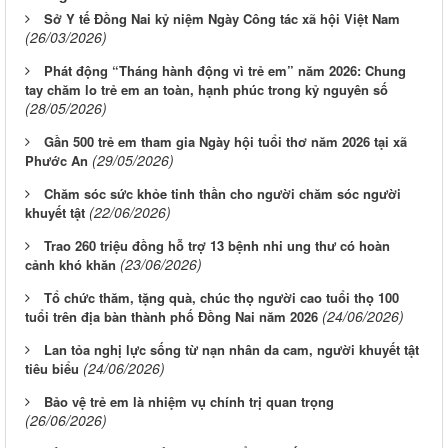
Sở Y tế Đồng Nai kỷ niệm Ngày Công tác xã hội Việt Nam
(26/03/2026)
Phát động “Tháng hành động vì trẻ em” năm 2026: Chung
tay chăm lo trẻ em an toàn, hạnh phúc trong kỷ nguyên số
(28/05/2026)
Gần 500 trẻ em tham gia Ngày hội tuổi thơ năm 2026 tại xã
(29/05/2026)
Phước An
Chăm sóc sức khỏe tinh thần cho người chăm sóc người
(22/06/2026)
khuyết tật
Trao 260 triệu đồng hỗ trợ 13 bệnh nhi ung thư có hoàn
(23/06/2026)
cảnh khó khăn
Tổ chức thăm, tặng quà, chúc thọ người cao tuổi thọ 100
(24/06/2026)
tuổi trên địa bàn thành phố Đồng Nai năm 2026
Lan tỏa nghị lực sống từ nạn nhân da cam, người khuyết tật
(24/06/2026)
tiêu biểu
Bảo vệ trẻ em là nhiệm vụ chính trị quan trọng
(26/06/2026)