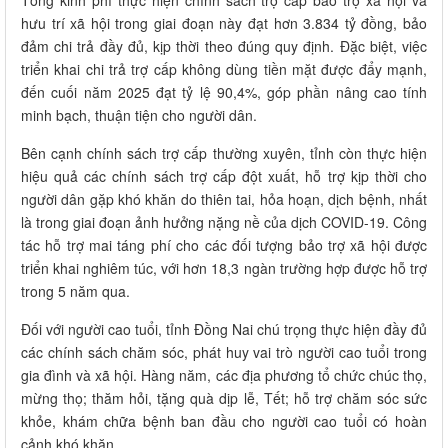
Tổng kinh phí thực hiện chính sách trợ cấp bảo trợ xã hội và
hưu trí xã hội trong giai đoạn này đạt hơn 3.834 tỷ đồng, bảo
đảm chi trả đầy đủ, kịp thời theo đúng quy định. Đặc biệt, việc
triển khai chi trả trợ cấp không dùng tiền mặt được đẩy mạnh,
đến cuối năm 2025 đạt tỷ lệ 90,4%, góp phần nâng cao tính
minh bạch, thuận tiện cho người dân.
Bên cạnh chính sách trợ cấp thường xuyên, tỉnh còn thực hiện
hiệu quả các chính sách trợ cấp đột xuất, hỗ trợ kịp thời cho
người dân gặp khó khăn do thiên tai, hỏa hoạn, dịch bệnh, nhất
là trong giai đoạn ảnh hưởng nặng nề của dịch COVID-19. Công
tác hỗ trợ mai táng phí cho các đối tượng bảo trợ xã hội được
triển khai nghiêm túc, với hơn 18,3 ngàn trường hợp được hỗ trợ
trong 5 năm qua.
Đối với người cao tuổi, tỉnh Đồng Nai chú trọng thực hiện đầy đủ
các chính sách chăm sóc, phát huy vai trò người cao tuổi trong
gia đình và xã hội. Hàng năm, các địa phương tổ chức chúc thọ,
mừng thọ; thăm hỏi, tặng quà dịp lễ, Tết; hỗ trợ chăm sóc sức
khỏe, khám chữa bệnh ban đầu cho người cao tuổi có hoàn
cảnh khó khăn.