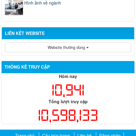
Hình ảnh về ngành
LIÊN KẾT WEBSITE
Website thường dùng
THỐNG KÊ TRUY CẬP
Hôm nay
10,941
Tổng lượt truy cập
10,598,133
Trang chủ
Cấu trúc trang
Liên hệ
Đăng nhập