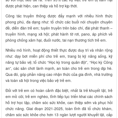
được phát hiện, can thiệp và hỗ trợ kịp thời.
Công tác truyền thông được đẩy mạnh với nhiều hình thức
phong phú, đa dạng như: tổ chức các buổi nói chuyện chuyên
đề, diễn đàn trẻ em; tuyên truyền trên báo chí, đài phát thanh –
truyền hình, mạng xã hội; phát hành tờ rơi, pano, áp phích về
phòng chống xâm hại, đuối nước, tai nạn thương tích trẻ em.
Nhiều mô hình, hoạt động thiết thực được duy trì và nhân rộng
như: dạy bơi miễn phí cho trẻ em, trang bị kỹ năng sống, kỹ
năng tự bảo vệ; tổ chức “Học kỳ trong quân đội”, “Học kỳ Công
an”, các sân chơi lành mạnh, an toàn cho trẻ em trong dịp hè.
Qua đó, góp phần nâng cao nhận thức của gia đình, nhà trường
và toàn xã hội trong việc bảo vệ trẻ em.
Đối với trẻ em có hoàn cảnh đặc biệt, nhất là trẻ khuyết tật, trẻ
em mồ côi, trẻ em nghèo, tỉnh tiếp tục triển khai các chính sách
hỗ trợ học tập, chăm sóc sức khỏe, can thiệp sớm và phục hồi
chức năng. Giai đoạn 2021-2025, toàn tỉnh đã tổ chức khám,
chăm sóc sức khỏe cho hơn 13 ngàn lượt người khuyết tật, cấp