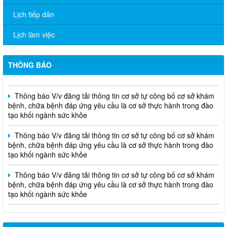
Lịch tiếp dân
Thông báo V/v đăng tải thông tin cơ sở tự công bố cơ sở khám
bệnh, chữa bệnh đáp ứng yêu cầu là cơ sở thực hành trong đào
tạo khối ngành sức khỏe
Lịch làm việc
THÔNG CÁO BÁO CHÍ Văn bản quy phạm pháp luật do Ủy ban
nhân dân thành phố ban hành trong lĩnh vực Y tế
THÔNG BÁO
Thông báo V/v đăng tải thông tin cơ sở tự công bố cơ sở khám
bệnh, chữa bệnh đáp ứng yêu cầu là cơ sở thực hành trong đào
tạo khối ngành sức khỏe
Thông báo V/v đăng tải thông tin cơ sở tự công bố cơ sở khám
bệnh, chữa bệnh đáp ứng yêu cầu là cơ sở thực hành trong đào
tạo khối ngành sức khỏe
Thông báo V/v đăng tải thông tin cơ sở tự công bố cơ sở khám
bệnh, chữa bệnh đáp ứng yêu cầu là cơ sở thực hành trong đào
tạo khối ngành sức khỏe