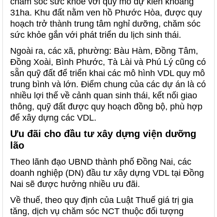
chăm sóc sức khỏe với quy mô dự kiến khoảng
31ha. Khu đất nằm ven hồ Phước Hòa, được quy
hoạch trở thành trung tâm nghỉ dưỡng, chăm sóc
sức khỏe gắn với phát triển du lịch sinh thái.
Ngoài ra, các xã, phường: Bàu Hàm, Đồng Tâm,
Đồng Xoài, Bình Phước, Tà Lài và Phú Lý cũng có
sẵn quỹ đất để triển khai các mô hình VDL quy mô
trung bình và lớn. Điểm chung của các dự án là có
nhiều lợi thế về cảnh quan sinh thái, kết nối giao
thông, quỹ đất được quy hoạch đồng bộ, phù hợp
để xây dựng các VDL.
Ưu đãi cho đầu tư xây dựng viện dưỡng
lão
Theo lãnh đạo UBND thành phố Đồng Nai, các
doanh nghiệp (DN) đầu tư xây dựng VDL tại Đồng
Nai sẽ được hưởng nhiều ưu đãi.
Về thuế, theo quy định của Luật Thuế giá trị gia
tăng, dịch vụ chăm sóc NCT thuộc đối tượng