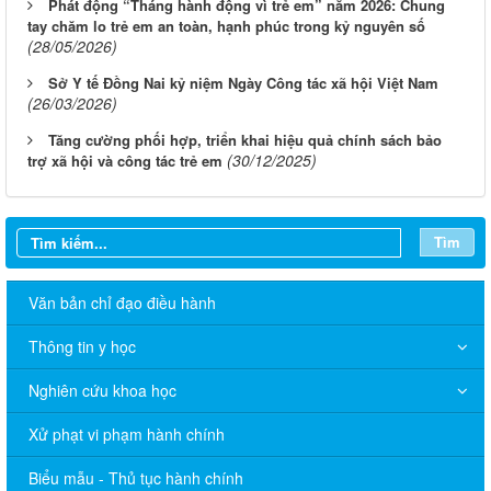
Phát động “Tháng hành động vì trẻ em” năm 2026: Chung
tay chăm lo trẻ em an toàn, hạnh phúc trong kỷ nguyên số
(28/05/2026)
Sở Y tế Đồng Nai kỷ niệm Ngày Công tác xã hội Việt Nam
(26/03/2026)
Tăng cường phối hợp, triển khai hiệu quả chính sách bảo
(30/12/2025)
trợ xã hội và công tác trẻ em
Tìm
Văn bản chỉ đạo điều hành
Thông tin y học
THÔNG BÁO V/v niêm yết công bố Danh mục thủ tục hành
chính sửa đổi, bổ sung trong lĩnh vực phòng bệnh và an toàn
Nghiên cứu khoa học
thực phẩm thuộc phạm vi quản lý của Sở Y tế thành phố Đồng
Nai
Xử phạt vi phạm hành chính
THÔNG BÁO Về việc niêm yết thủ tục hành chính bằng mã
Biểu mẫu - Thủ tục hành chính
QR-Code