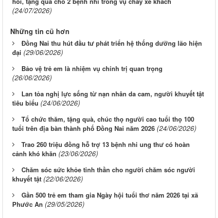
hỏi, tặng quà cho 2 bệnh nhi trong vụ cháy xe khách
(24/07/2026)
Những tin cũ hơn
Đồng Nai thu hút đầu tư phát triển hệ thống dưỡng lão hiện
(29/06/2026)
đại
Bảo vệ trẻ em là nhiệm vụ chính trị quan trọng
(26/06/2026)
Lan tỏa nghị lực sống từ nạn nhân da cam, người khuyết tật
(24/06/2026)
tiêu biểu
Tổ chức thăm, tặng quà, chúc thọ người cao tuổi thọ 100
(24/06/2026)
tuổi trên địa bàn thành phố Đồng Nai năm 2026
Trao 260 triệu đồng hỗ trợ 13 bệnh nhi ung thư có hoàn
(23/06/2026)
cảnh khó khăn
Chăm sóc sức khỏe tinh thần cho người chăm sóc người
(22/06/2026)
khuyết tật
Gần 500 trẻ em tham gia Ngày hội tuổi thơ năm 2026 tại xã
(29/05/2026)
Phước An