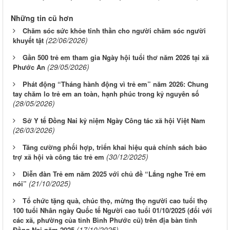
Những tin cũ hơn
Chăm sóc sức khỏe tinh thần cho người chăm sóc người
(22/06/2026)
khuyết tật
Gần 500 trẻ em tham gia Ngày hội tuổi thơ năm 2026 tại xã
(29/05/2026)
Phước An
Phát động “Tháng hành động vì trẻ em” năm 2026: Chung
tay chăm lo trẻ em an toàn, hạnh phúc trong kỷ nguyên số
(28/05/2026)
Sở Y tế Đồng Nai kỷ niệm Ngày Công tác xã hội Việt Nam
(26/03/2026)
Tăng cường phối hợp, triển khai hiệu quả chính sách bảo
(30/12/2025)
trợ xã hội và công tác trẻ em
Diễn đàn Trẻ em năm 2025 với chủ đề “Lắng nghe Trẻ em
(21/10/2025)
nói”
Tổ chức tặng quà, chúc thọ, mừng thọ người cao tuổi thọ
100 tuổi Nhân ngày Quốc tế Người cao tuổi 01/10/2025 (đối với
các xã, phường của tỉnh Bình Phước cũ) trên địa bàn tỉnh
(17/10/2025)
Đồng Nai năm 2025