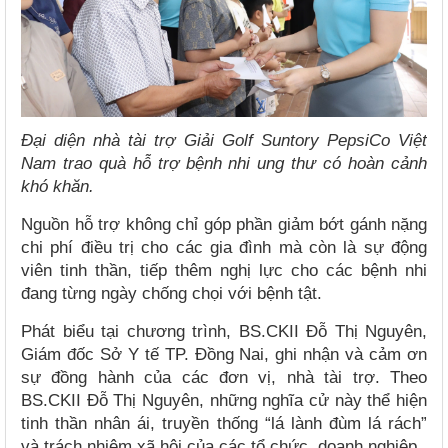
Đại diện nhà tài trợ Giải Golf Suntory PepsiCo Việt
Nam trao quà hỗ trợ bệnh nhi ung thư có hoàn cảnh
khó khăn.
Nguồn hỗ trợ không chỉ góp phần giảm bớt gánh nặng
chi phí điều trị cho các gia đình mà còn là sự động
viên tinh thần, tiếp thêm nghị lực cho các bệnh nhi
đang từng ngày chống chọi với bệnh tật.
Phát biểu tại chương trình, BS.CKII Đỗ Thị Nguyên,
Giám đốc Sở Y tế TP. Đồng Nai, ghi nhận và cảm ơn
sự đồng hành của các đơn vị, nhà tài trợ. Theo
BS.CKII Đỗ Thị Nguyên, những nghĩa cử này thể hiện
tinh thần nhân ái, truyền thống “lá lành đùm lá rách”
và trách nhiệm xã hội của các tổ chức, doanh nghiệp.