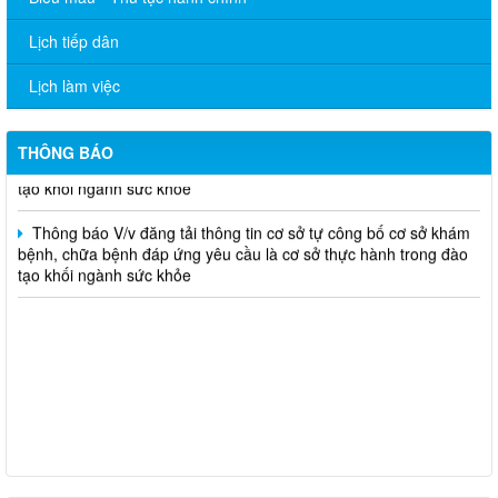
Thông báo V/v đăng tải thông tin cơ sở tự công bố cơ sở khám
Lịch tiếp dân
bệnh, chữa bệnh đáp ứng yêu cầu là cơ sở thực hành trong đào
tạo khối ngành sức khỏe
Lịch làm việc
Thông báo V/v đăng tải thông tin cơ sở tự công bố cơ sở khám
bệnh, chữa bệnh đáp ứng yêu cầu là cơ sở thực hành trong đào
THÔNG BÁO
tạo khối ngành sức khỏe
Thông báo V/v đăng tải thông tin cơ sở tự công bố cơ sở khám
bệnh, chữa bệnh đáp ứng yêu cầu là cơ sở thực hành trong đào
tạo khối ngành sức khỏe