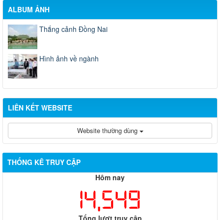
ALBUM ẢNH
Thắng cảnh Đồng Nai
Hình ảnh về ngành
LIÊN KẾT WEBSITE
Website thường dùng
THỐNG KÊ TRUY CẬP
Hôm nay
14,549
Tổng lượt truy cập